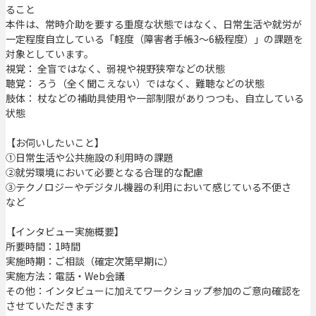
ること
本件は、常時介助を要する重度な状態ではなく、日常生活や就労が
一定程度自立している「軽度（障害者手帳3〜6級程度）」の課題を
対象としています。
視覚： 全盲ではなく、弱視や視野狭窄などの状態
聴覚： ろう（全く聞こえない）ではなく、難聴などの状態
肢体： 杖などの補助具使用や一部制限がありつつも、自立している
状態
【お伺いしたいこと】
①日常生活や公共施設の利用時の課題
②就労環境において必要となる合理的な配慮
③テクノロジーやデジタル機器の利用において感じている不便さ
など
【インタビュー実施概要】
所要時間：1時間
実施時期：ご相談（確定次第早期に）
実施方法：電話・Web会議
その他：インタビューに加えてワークショップ参加のご意向確認を
させていただきます