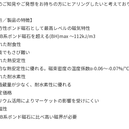
のご知見やご発想をお持ちの方にヒアリングしたいと考えてお
術／製品の特徴】
 等方性ボンド磁石として最高レベルの磁気特性
eB系ボンド磁石を超える(BH)max ～112kJ/m3
優れた耐食性
装でもさび難い
優れた熱安定性
な熱安定性に優れる。磁束密度の温度係数α-0.06〜-0.07%/℃
優れた耐水素性
吸蔵量が少なく、耐水素性に優れる
安定価格
リウム活用によりマーケットの影響を受けにくい
着磁性
FeB系ボンド磁石に比べ高い磁界が必要