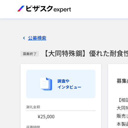
公募検索
【大同特殊鋼】優れた耐食
募集終了
募集
調査や
インタビュー
【相
大同
謝礼金額
販売
¥25,000
本製
所要時間