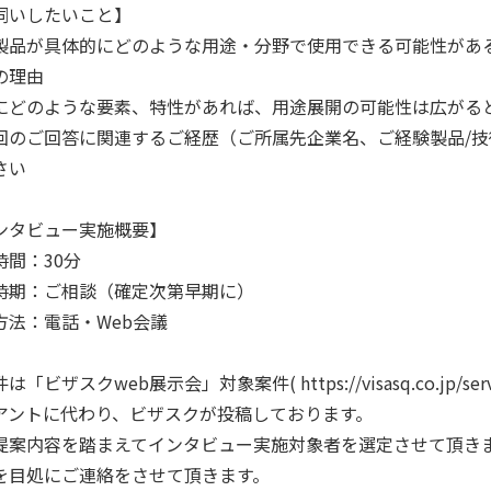
伺いしたいこと】
製品が具体的にどのような用途・分野で使用できる可能性があ
の理由
にどのような要素、特性があれば、用途展開の可能性は広がる
回のご回答に関連するご経歴（ご所属先企業名、ご経験製品/
さい
ンタビュー実施概要】
時間：30分
時期：ご相談（確定次第早期に）
方法：電話・Web会議
は「ビザスクweb展示会」対象案件( https://visasq.co.jp/ser
アントに代わり、ビザスクが投稿しております。
提案内容を踏まえてインタビュー実施対象者を選定させて頂き
を目処にご連絡をさせて頂きます。