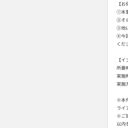
【お
①本
②そ
③他
④今
くだ
【イ
所要
実施
実施
※本件
ライ
※ご
以内