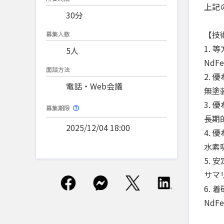
上記
30分
【技
募集人数
1.
5人
NdF
面談方法
2. 
電話・Web会議
無塗
3. 
募集期限
長期的
2025/12/04 18:00
4. 
水素
5. 
サマ
6. 
Nd