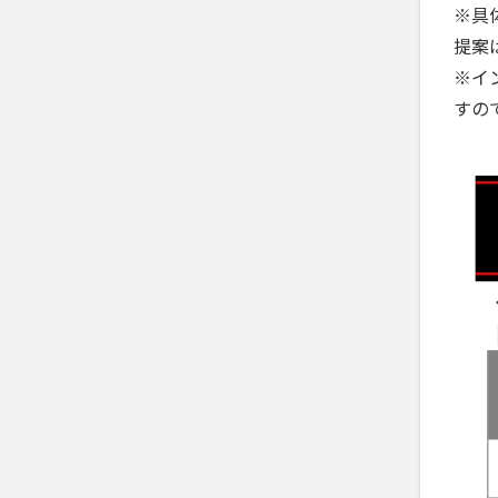
※具
提案
※イ
すの