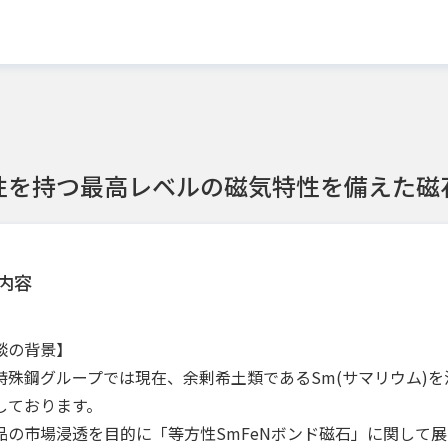
性を持つ最高レベルの磁気特性を備えた磁
内容
談の背景】
特殊鋼グループでは現在、余剰希土類であるSm(サマリウム)を
しております。
品の市場浸透を目的に「等方性SmFeNボンド磁石」に関して