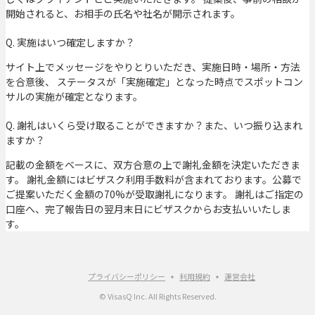
開始されると、お相手の氏名や社名が開示されます。
Q. 実施はいつ確定しますか？
サイト上でメッセージをやりとりいただき、実施日時・場所・方法
を合意後、 ステータスが「実施確定」となった時点でスポットコン
サルの実施が確定となります。
Q. 謝礼はいくら受け取ることができますか？また、いつ振り込まれ
ますか？
記載の金額をベースに、双方合意の上で謝礼金額を決定いただきま
す。 謝礼金額にはビザスク利用手数料が含まれております。公募で
ご提案いただく金額の70%が受取謝礼になります。 謝礼はご指定の
口座へ、完了報告日の翌月末日にビザスクからお支払いいたしま
す。
プライバシーポリシー
利用規約
運営会社
© VisasQ Inc. All Rights Reserved.