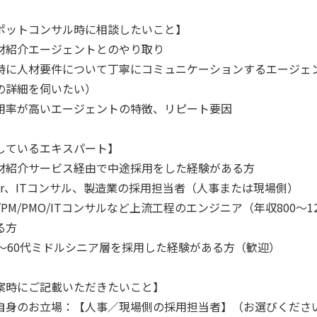
ポットコンサル時に相談したいこと】
材紹介エージェントとのやり取り
に人材要件について丁寧にコミュニケーションするエージェ
の詳細を伺いたい）
用率が高いエージェントの特徴、リピート要因
しているエキスパート】
材紹介サービス経由で中途採用をした経験がある方
Ier、ITコンサル、製造業の採用担当者（人事または現場側）
E/PM/PMO/ITコンサルなど上流工程のエンジニア（年収800
る方
0〜60代ミドルシニア層を採用した経験がある方（歓迎）
案時にご記載いただきたいこと】
自身のお立場：【人事／現場側の採用担当者】（お選びくださ