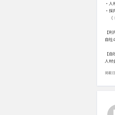
・人
・採
（ 
【利
自社
【自
人材
掲載日：