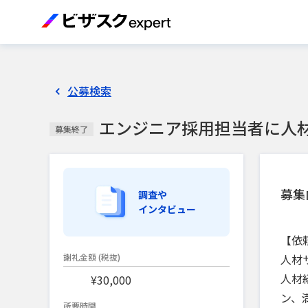
公募検索
エンジニア採用担当者に人
募集終了
募集
調査や
インタビュー
【依
人材
謝礼金額
(税抜)
人材
¥30,000
ン、
所要時間