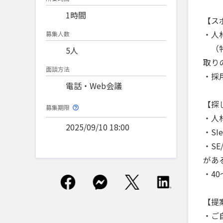
1時間
【ス
・人
募集人数
（特
5人
取り
面談方法
・採
電話・Web会議
【探
募集期限
・人
2025/09/10 18:00
・S
・S
があ
・4
【提
・ご