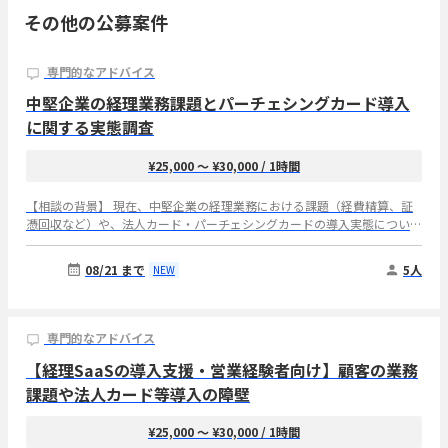
その他の公募案件
専門的なアドバイス
中堅企業の経理業務課題とパーチェシングカード導入
に関する実態調査
¥25,000 〜 ¥30,000
/ 1時間
【相談の背景】 現在、中堅企業の経理業務における課題（経費精算、証
憑回収など）や、法人カード・パーチェシングカードの導入実態について
市場調査を行っており、ご経験者の方にお話をお伺いしたく考えておりま
す。 【想定するご経験】 ・売上規模10億円〜500億円、従業員数100〜
08/21 まで
5人
NEW
1,000名の中堅企業でのご所属経験 ・経理・財務部長のご経験（複数社で
の経理・財務部長経験がある方は特に歓迎いたします） ・実際に経理業
務（経費精算、証憑回収、カード明細突合、予算管理など）を担当・統括
されていたご経験 【お伺いしたいこと】 ① ご経験の会社ではどのような
専門的なアドバイス
システム・社内フローおよびマニュアルで経費精算、証憑回収、カード明
【経理SaaSの導入支援・営業経験者向け】顧客の業務
細突合、予算管理を行っていたか。特に工数がかかるところはどこか ②
証憑未提出、明細突合、部門別予算管理などで、負荷・リスクが特に大き
課題や法人カード等導入の障壁
い業務は何か ③ 法人カードおよびパーチェシングカードを導入・拡大・
切替する場合に必要な機能、社内の意思決定者、導入条件・障壁は何か
¥25,000 〜 ¥30,000
/ 1時間
【インタビュー実施概要】 所要時間：1時間 実施時期：8月10日(月)〜 8