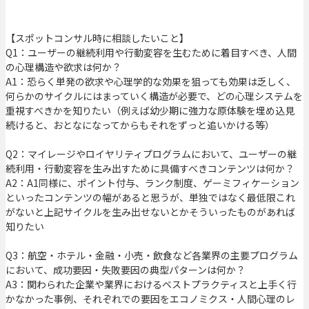
【スポットコンサル時に相談したいこと】
Q1：ユーザーの継続利用や行動変容を生むために着目すべき、人間
の心理構造や欲求は何か？
A1：恐らく単発の欲求や心理学的な効果を狙っても効果は乏しく、
何らかのサイクルにはまっていく構造が必要で、どの心理システムを
重視すべきかを知りたい（例えば幼少期に強力な原体験を埋め込見
続けると、おとなになってからもそれをずっと追いかける等）
Q2：マイレージやロイヤリティプログラムにおいて、ユーザーの継
続利用・行動変容を生み出すために具備すべきコンテンツは何か？
A2：A1同様に、ポイント付与、ランク制度、ゲーミフィケーション
といったコンテンツの幅があると思うが、単独ではなく最低限これ
がないと上記サイクルを生み出せないとかそういったものがあれば
知りたい
Q3：航空・ホテル・金融・小売・飲食など各業界の主要プログラム
において、成功要因・失敗要因の典型パターンは何か？
A3：関わられた企業や業界におけるベストプラクティスと上手く行
かなかった事例、それぞれでの要因をエコノミクス・人間心理のレ