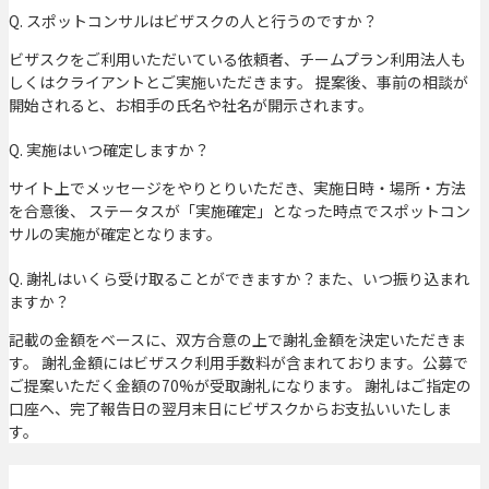
Q. スポットコンサルはビザスクの人と行うのですか？
ビザスクをご利用いただいている依頼者、チームプラン利用法人も
しくはクライアントとご実施いただきます。 提案後、事前の相談が
開始されると、お相手の氏名や社名が開示されます。
Q. 実施はいつ確定しますか？
サイト上でメッセージをやりとりいただき、実施日時・場所・方法
を合意後、 ステータスが「実施確定」となった時点でスポットコン
サルの実施が確定となります。
Q. 謝礼はいくら受け取ることができますか？また、いつ振り込まれ
ますか？
記載の金額をベースに、双方合意の上で謝礼金額を決定いただきま
す。 謝礼金額にはビザスク利用手数料が含まれております。公募で
ご提案いただく金額の70%が受取謝礼になります。 謝礼はご指定の
口座へ、完了報告日の翌月末日にビザスクからお支払いいたしま
す。