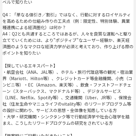
ベルで知りたい
Q4：「単なる値引き／割引」ではなく、行動に対するロイヤルティ
を高めるための仕組み作りの工夫点（例：限定性、特別体験、異業
種連携による経済圏化）は何か？
A4：Q2とも共通するところではあるが、人々を良質な運転へと駆り
立てていくためには、より"ポジティブ"なユーザー経験か、楽天経
済圏のようなマクロな経済力学が必須と考えており、作り上げる際の
ポイントを知りたい
【探しているエキスパート】
・航空会社（ANA、JAL等）、ホテル・旅行代理店等の観光・宿泊業
界（Mariott、Hilton等）、クレジットカード等金融機関、小売（コ
ンビニ等）・EC（Amazon、楽天等）、飲食・ファストフードチェ
ーン（スターバックス、マクドナルド等）、デジタルサービス
（LINE、Netflix、Spotify等）、交通機関（Uber、JR等）、保険会
社（住友生命やマニュライフのvitality等）のリワードプログラム等
の設計に関わり、サービスの思想・全体像を知悉している方
・大学・研究機関・シンクタンク等で行動経済学や社会心理学を踏
まえ、こうしたリワードプログラムの研究をされている方
【提案時にご記載いただきたいこと】