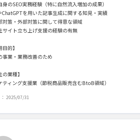
自身のSEO実務経験（特に自然流入増加の成果）
IやChatGPTを用いた記事生成に関する知見・実績
部対策・外部対策に関して得意な領域
社サイト立ち上げ支援の経験の有無
用目的】
の事業・業務改善のため
社の業種】
ケティング支援業（節税商品販売含むBtoB領域）
 2025/07/31