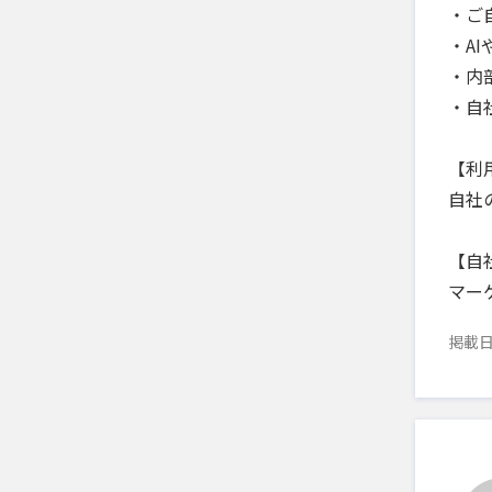
・ご
・A
・内
・自
【利
自社
【自
マー
掲載日：