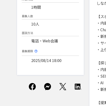
しな
1時間
【ス
募集人数
・内
10人
・C
面談方法
・新
電話・Web会議
・サ
・上
募集期限
2025/08/14 18:00
【探
・内
・S
・A
・新
【提