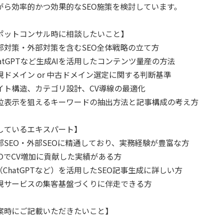
がら効率的かつ効果的なSEO施策を検討しています。
ポットコンサル時に相談したいこと】
部対策・外部対策を含むSEO全体戦略の立て方
hatGPTなど生成AIを活用したコンテンツ量産の方法
規ドメイン or 中古ドメイン選定に関する判断基準
イト構造、カテゴリ設計、CV導線の最適化
位表示を狙えるキーワードの抽出方法と記事構成の考え方
しているエキスパート】
部SEO・外部SEOに精通しており、実務経験が豊富な方
EOでCV増加に貢献した実績がある方
I（ChatGPTなど）を活用したSEO記事生成に詳しい方
規サービスの集客基盤づくりに伴走できる方
案時にご記載いただきたいこと】