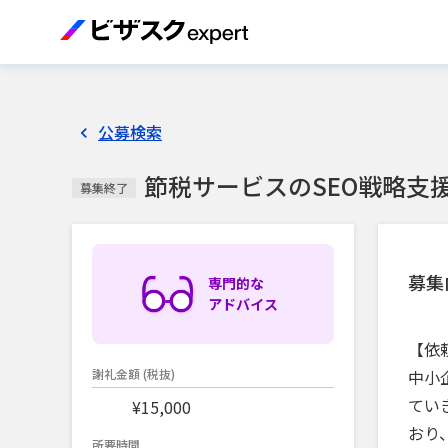
公募検索
節税サービスのSEO戦略支
募集終了
募集
専門的な
アドバイス
【依
中小
謝礼金額
(税抜)
てい
¥15,000
おり
所要時間