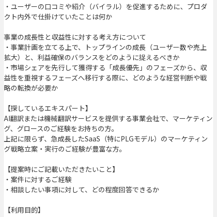
・ユーザーの口コミや紹介（バイラル）を促進するために、プロダ
クト内外で仕掛けていたことは何か
事業の成長性と収益性に対する考え方について
・事業計画を立てる上で、トップラインの成長（ユーザー数や売上
拡大）と、利益確保のバランスをどのように捉えるべきか
・市場シェアを先行して獲得する「成長優先」のフェーズから、収
益性を重視するフェーズへ移行する際に、どのような経営判断や戦
略の転換が必要か
【探しているエキスパート】
AI翻訳または機械翻訳サービスを提供する事業会社で、マーケティン
グ、グロースのご経験をお持ちの方。
上記に限らず、急成長したSaaS（特にPLGモデル）のマーケティン
グ戦略立案・実行のご経験が豊富な方。
【提案時にご記載いただきたいこと】
・案件に対するご経験
・相談したい事項に対して、どの程度回答できるか
【利用目的】