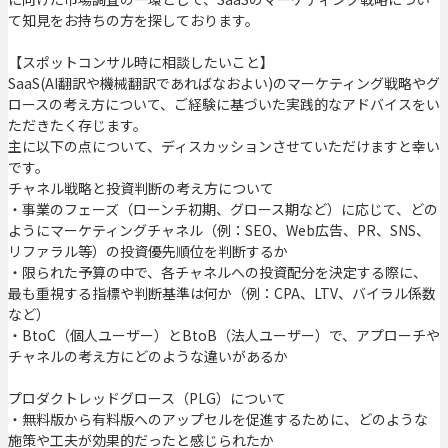
て知見をお持ちの方を探しております。
【スポットコンサル時に相談したいこと】
SaaS(AI翻訳や機械翻訳であればなおよい)のマーケティング戦略やグ
ロースの考え方について、ご経験に基づいた実践的なアドバイスをい
ただきたく存じます。
主に以下の点について、ディスカッションさせていただけますと幸い
です。
チャネル戦略と投資判断の考え方について
・事業のフェーズ（ローンチ初期、グロース期など）に応じて、どの
ようにマーケティングチャネル（例：SEO、Web広告、PR、SNS、
リファラル等）の投資優先順位を判断するか
・限られた予算の中で、各チャネルへの投資配分を決定する際に、
最も重視する指標や判断基準は何か（例：CPA、LTV、バイラル係数
など）
・BtoC（個人ユーザー）とBtoB（法人ユーザー）で、アプローチや
チャネルの考え方にどのような違いがあるか
プロダクトレッドグロース（PLG）について
・無料版から有料版へのアップセルを促進するために、どのような
施策や工夫が効果的だったと感じられたか