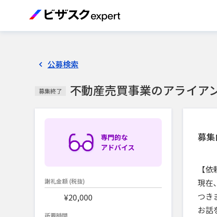
公募検索
不動産売買事業のアライア
募集終了
募集
専門的な
アドバイス
【依
現在
謝礼金額
(税抜)
つき
¥20,000
お話
所要時間