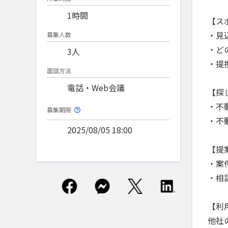
1時間
【ス
・見
募集人数
・ど
3人
・提
面談方法
電話・Web会議
【探
・不
募集期限
・不
2025/08/05 18:00
【提
・案
・相
【利
他社