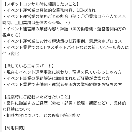
【スポットコンサル時に相談したいこと】
・イベント運営業の具体的な業務内容、1日の流れ
・イベント運営業の業務ごとの割合（例：○○業務は△△人で××
時間、□□業務は全体の☆☆％、…）
・イベント運営業の業務内容と課題（実労働者側・運営者側両方の
視点から）
・イベント運営業における解決策の試行事例、意思決定プロセス
・イベント業界でのICTやスポットバイトなどの新しいツール導入に
伴う変化
【探しているエキスパート】
・現在もイベント運営事業に携わり、現場を見ていらっしゃる方
・イベント事業の課題解決に取組まれたご経験が豊富な方
・イベント業界で実働側・運営者側両方の業務経験をお持ちの方
【提案時にご記載いただきたいこと】
・案件に該当するご経歴（会社・部署・役職・期間など）、具体的
な経験について
・相談内容について、どの程度回答可能か
【利用目的】