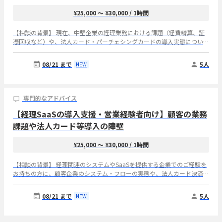
¥25,000 〜 ¥30,000
/ 1時間
【相談の背景】 現在、中堅企業の経理業務における課題（経費精算、証
憑回収など）や、法人カード・パーチェシングカードの導入実態について
市場調査を行っており、ご経験者の方にお話をお伺いしたく考えておりま
す。 【想定するご経験】 ・売上規模10億円〜500億円、従業員数100〜
08/21 まで
5人
NEW
1,000名の中堅企業でのご所属経験 ・経理・財務部長のご経験（複数社で
の経理・財務部長経験がある方は特に歓迎いたします） ・実際に経理業
務（経費精算、証憑回収、カード明細突合、予算管理など）を担当・統括
されていたご経験 【お伺いしたいこと】 ① ご経験の会社ではどのような
専門的なアドバイス
システム・社内フローおよびマニュアルで経費精算、証憑回収、カード明
【経理SaaSの導入支援・営業経験者向け】顧客の業務
細突合、予算管理を行っていたか。特に工数がかかるところはどこか ②
証憑未提出、明細突合、部門別予算管理などで、負荷・リスクが特に大き
課題や法人カード等導入の障壁
い業務は何か ③ 法人カードおよびパーチェシングカードを導入・拡大・
切替する場合に必要な機能、社内の意思決定者、導入条件・障壁は何か
¥25,000 〜 ¥30,000
/ 1時間
【インタビュー実施概要】 所要時間：1時間 実施時期：8月10日(月)〜 8
月21日 (金) まで 実施方法：Web会議を想定
【相談の背景】 経理関連のシステムやSaaSを提供する企業でのご経験を
お持ちの方に、顧客企業のシステム・フローの実態や、法人カード決済の
有望セグメントについてお伺いしたいと考えております。 【想定するご
経験】 ① 経理関連プロダクトのシステム・SaaSを提供する国内主要会社
08/21 まで
5人
NEW
（LayerX、ラクス、マネーフォワード、コンカー、弥生、freee等）での
業務経験 ② 中堅企業を複数社、横断的に担当し、各社において自社プロ
ダクト導入前後での顧客の業務フローや、導入前のペインポイントをよく