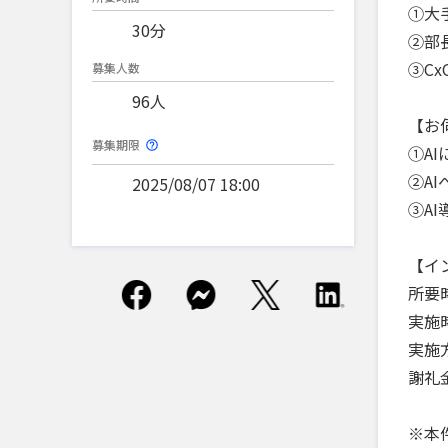
①大
30分
②部
③C
募集人数
96人
【お
募集期限
①A
②A
2025/08/07 18:00
③A
【イ
所要
実施
実施
謝礼金
※本