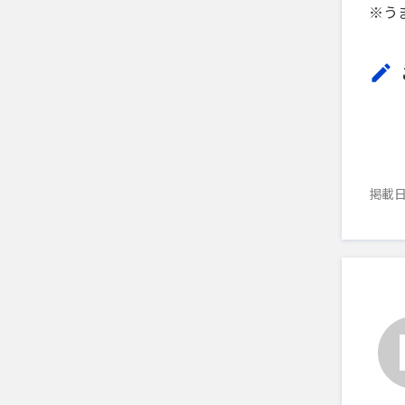
※う
掲載日：