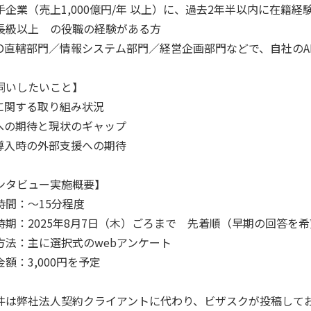
手企業（売上1,000億円/年 以上）に、過去2年半以内に在籍経
長級以上 の役職の経験がある方
xO直轄部門／情報システム部門／経営企画部門などで、自社のA
伺いしたいこと】
Iに関する取り組み状況
Iへの期待と現状のギャップ
I導入時の外部支援への期待
ンタビュー実施概要】
時間：～15分程度
時期：2025年8月7日（木）ごろまで 先着順（早期の回答を
方法：主に選択式のwebアンケート
額：3,000円を予定
件は弊社法人契約クライアントに代わり、ビザスクが投稿して