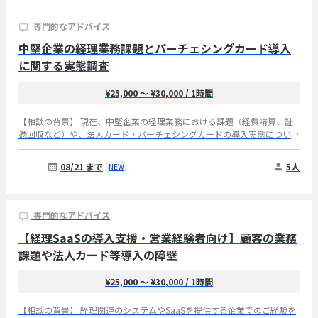
専門的なアドバイス
中堅企業の経理業務課題とパーチェシングカード導入
に関する実態調査
¥25,000 〜 ¥30,000
/ 1時間
【相談の背景】 現在、中堅企業の経理業務における課題（経費精算、証
憑回収など）や、法人カード・パーチェシングカードの導入実態について
市場調査を行っており、ご経験者の方にお話をお伺いしたく考えておりま
す。 【想定するご経験】 ・売上規模10億円〜500億円、従業員数100〜
08/21 まで
5人
NEW
1,000名の中堅企業でのご所属経験 ・経理・財務部長のご経験（複数社で
の経理・財務部長経験がある方は特に歓迎いたします） ・実際に経理業
務（経費精算、証憑回収、カード明細突合、予算管理など）を担当・統括
されていたご経験 【お伺いしたいこと】 ① ご経験の会社ではどのような
専門的なアドバイス
システム・社内フローおよびマニュアルで経費精算、証憑回収、カード明
【経理SaaSの導入支援・営業経験者向け】顧客の業務
細突合、予算管理を行っていたか。特に工数がかかるところはどこか ②
証憑未提出、明細突合、部門別予算管理などで、負荷・リスクが特に大き
課題や法人カード等導入の障壁
い業務は何か ③ 法人カードおよびパーチェシングカードを導入・拡大・
切替する場合に必要な機能、社内の意思決定者、導入条件・障壁は何か
¥25,000 〜 ¥30,000
/ 1時間
【インタビュー実施概要】 所要時間：1時間 実施時期：8月10日(月)〜 8
月21日 (金) まで 実施方法：Web会議を想定
【相談の背景】 経理関連のシステムやSaaSを提供する企業でのご経験を