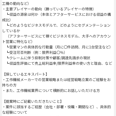
工機の動向など）
・主要プレイヤーの動向（勝っているプレイヤーの特徴）
┗収益の源泉は何か（本体とアフターサービスにおける収益の構
成比）
┗どのようなビジネスモデルで、どのようにセグメンテーション
しているか
（アフターサービスにて稼ぐビジネスモデル、大手へのアカウン
ト営業に特化など）
┗営業マンの具体的な行動量（月に〇件訪問、月に1台受注など）
┗受注可否判断（例：限界利益〇％）
┗クレームに伴う抑制対策や顧客/調達先請求の現状
┗収益性評価にて売上総利益率/限界利益率の使い方と理由、など
【探しているエキスパート】
・工作機械メーカーでの営業戦略または経営戦略立案のご経験をお
持ちの方
・また、工作機械業界について横断的にお話しいただける方
【提案時にご記載いただきたいこと】
・案件に該当するご経歴（会社・部署・役職・期間など）、具体的
な経験について