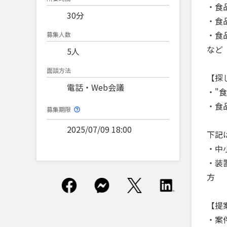
・食
30分
・食
・食
募集人数
など
5人
面談方法
【探
電話・Web会議
・"
・食
募集期限
2025/07/09 18:00
下記
・中
・装
方
【提
・案