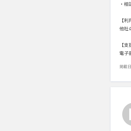
・相
【利
他社
【支
電子
掲載日：