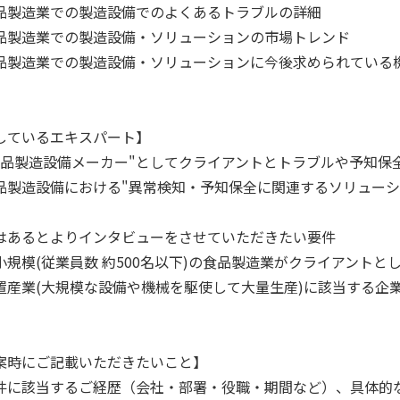
品製造業での製造設備でのよくあるトラブルの詳細
品製造業での製造設備・ソリューションの市場トレンド
品製造業での製造設備・ソリューションに今後求められている
しているエキスパート】
食品製造設備メーカー"としてクライアントとトラブルや予知保
品製造設備における"異常検知・予知保全に関連するソリューシ
はあるとよりインタビューをさせていただきたい要件
小規模(従業員数 約500名以下)の食品製造業がクライアント
置産業(大規模な設備や機械を駆使して大量生産)に該当する企
案時にご記載いただきたいこと】
件に該当するご経歴（会社・部署・役職・期間など）、具体的