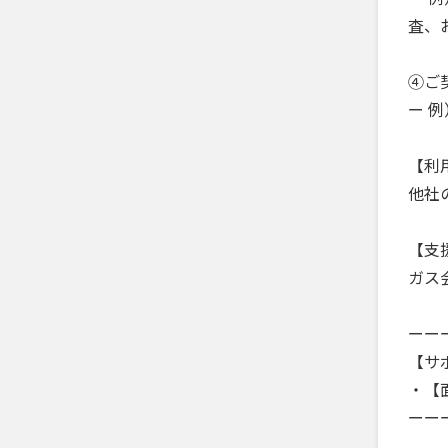
査、
④ご
ー 
【利
他社
【支
ガス
ーー
【サ
・【面
ーー