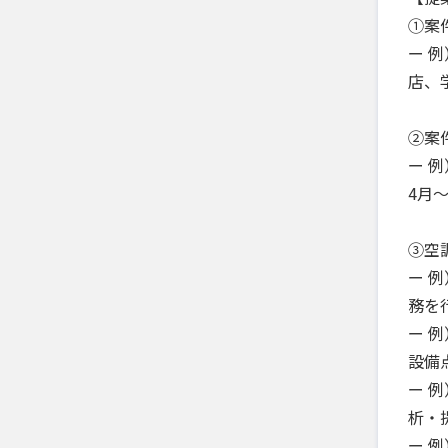
①案
ー 
店、
②案
ー 
4月
③空
ー 
務を
ー 
設備
ー 
析・
ー 