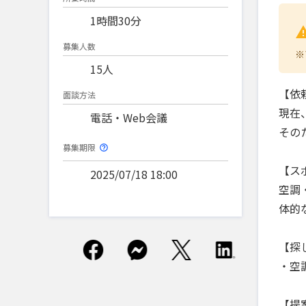
1時間30分
募集人数
※
15人
【依
面談方法
現在
電話・Web会議
その
募集期限
【ス
2025/07/18 18:00
空調
体的
【探
・空
【提