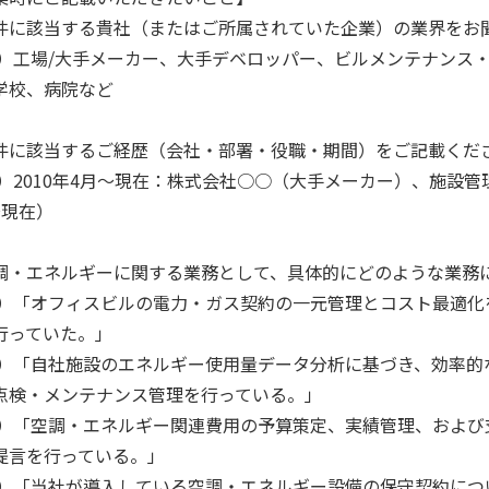
件に該当する貴社（またはご所属されていた企業）の業界をお
例）工場/大手メーカー、大手デベロッパー、ビルメンテナンス
学校、病院など
件に該当するご経歴（会社・部署・役職・期間）をご記載くだ
例）2010年4月～現在：株式会社○○（大手メーカー）、施設管理
～現在）
調・エネルギーに関する業務として、具体的にどのような業務に
例）「オフィスビルの電力・ガス契約の一元管理とコスト最適
行っていた。」
例）「自社施設のエネルギー使用量データ分析に基づき、効率
点検・メンテナンス管理を行っている。」
例）「空調・エネルギー関連費用の予算策定、実績管理、およ
提言を行っている。」
例）「当社が導入している空調・エネルギー設備の保守契約に