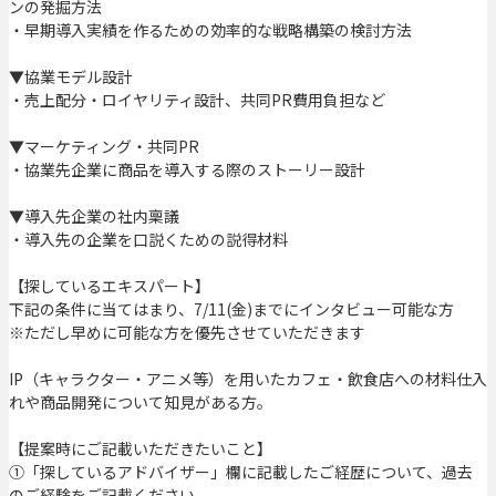
ンの発掘方法
・早期導入実績を作るための効率的な戦略構築の検討方法
▼協業モデル設計
・売上配分・ロイヤリティ設計、共同PR費用負担など
▼マーケティング・共同PR
・協業先企業に商品を導入する際のストーリー設計
▼導入先企業の社内稟議
・導入先の企業を口説くための説得材料
【探しているエキスパート】
下記の条件に当てはまり、7/11(金)までにインタビュー可能な方
※ただし早めに可能な方を優先させていただきます
IP（キャラクター・アニメ等）を用いたカフェ・飲食店への材料仕入
れや商品開発について知見がある方。
【提案時にご記載いただきたいこと】
①「探しているアドバイザー」欄に記載したご経歴について、過去
のご経験をご記載ください