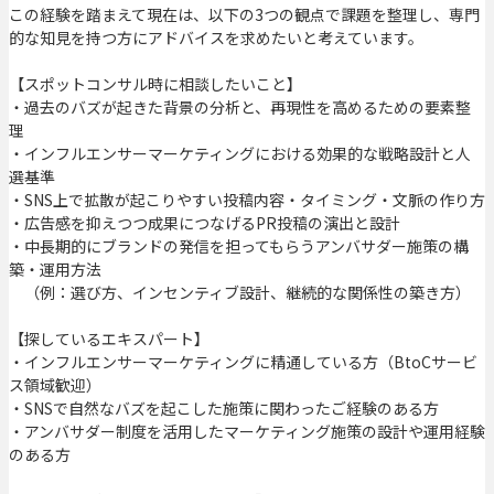
この経験を踏まえて現在は、以下の3つの観点で課題を整理し、専門
的な知見を持つ方にアドバイスを求めたいと考えています。
【スポットコンサル時に相談したいこと】
・過去のバズが起きた背景の分析と、再現性を高めるための要素整
理
・インフルエンサーマーケティングにおける効果的な戦略設計と人
選基準
・SNS上で拡散が起こりやすい投稿内容・タイミング・文脈の作り方
・広告感を抑えつつ成果につなげるPR投稿の演出と設計
・中長期的にブランドの発信を担ってもらうアンバサダー施策の構
築・運用方法
（例：選び方、インセンティブ設計、継続的な関係性の築き方）
【探しているエキスパート】
・インフルエンサーマーケティングに精通している方（BtoCサービ
ス領域歓迎）
・SNSで自然なバズを起こした施策に関わったご経験のある方
・アンバサダー制度を活用したマーケティング施策の設計や運用経験
のある方