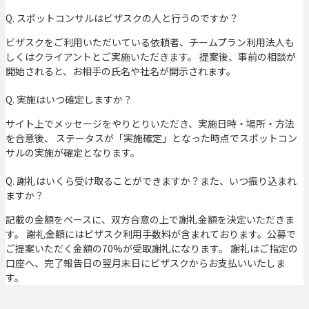
Q. スポットコンサルはビザスクの人と行うのですか？
ビザスクをご利用いただいている依頼者、チームプラン利用法人も
しくはクライアントとご実施いただきます。 提案後、事前の相談が
開始されると、お相手の氏名や社名が開示されます。
Q. 実施はいつ確定しますか？
サイト上でメッセージをやりとりいただき、実施日時・場所・方法
を合意後、 ステータスが「実施確定」となった時点でスポットコン
サルの実施が確定となります。
Q. 謝礼はいくら受け取ることができますか？また、いつ振り込まれ
ますか？
記載の金額をベースに、双方合意の上で謝礼金額を決定いただきま
す。 謝礼金額にはビザスク利用手数料が含まれております。公募で
ご提案いただく金額の70%が受取謝礼になります。 謝礼はご指定の
口座へ、完了報告日の翌月末日にビザスクからお支払いいたしま
す。