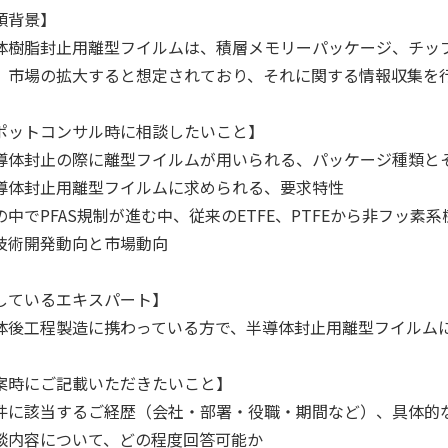
頼背景】
体樹脂封止用離型フイルムは、積層メモリーパッケージ、チッ
、市場の拡大すると想定されており、それに関する情報収集を
ポットコンサル時に相談したいこと】
導体封止の際に離型フイルムが用いられる、パッケージ種類と
導体封止用離型フイルムに求められる、要求特性
の中でPFAS規制が進む中、従来のETFE、PTFEから非フッ
技術開発動向と市場動向
しているエキスパート】
体後工程製造に携わっている方で、半導体封止用離型フイルム
案時にご記載いただきたいこと】
件に該当するご経歴（会社・部署・役職・期間など）、具体的
談内容について、どの程度回答可能か