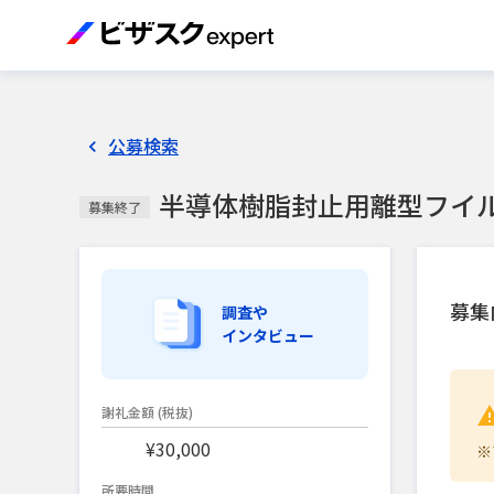
公募検索
半導体樹脂封止用離型フイ
募集終了
募集
調査や
インタビュー
謝礼金額
(税抜)
¥30,000
※
所要時間