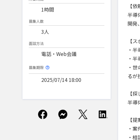
【依
1時間
半導
募集人数
開発
3人
【ス
面談方法
・半
電話・Web会議
・半
・世
募集期限
るが
2025/07/14 18:00
【探
半導
【提
・案
・相