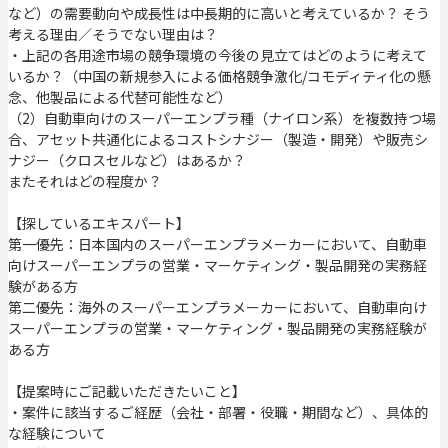
など）の需要動向や成長性は中長期的に高いと考えているか？ そう
考える理由／そうでない理由は？
・上記の各用途市場の競争環境の今後の見立てはどのように考えて
いるか？（中国の新規参入による価格競争激化/コモディティ化の懸
念、他製品による代替可能性など）
（2）自動車向けのスーパーエンプラ種（ナイロン系）を複数持つ場
合、アセット共通化によるコストシナジー（製造・開発）や販売シ
ナジー（クロスセルなど）はあるか？
またそれはどの程度か？
【探しているエキスパート】
第一優先：日本国内のスーパーエンプラメーカーにおいて、自動車
向けスーパーエンプラの営業・マーケティング・製品開発の実務経
験がある方
第二優先：海外のスーパーエンプラメーカーにおいて、自動車向け
スーパーエンプラの営業・マーケティング・製品開発の実務経験が
ある方
【提案時にご記載いただきたいこと】
・案件に該当するご経歴（会社・部署・役職・期間など）、具体的
な経験について