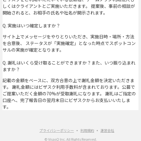
しくはクライアントとご実施いただきます。 提案後、事前の相談が
開始されると、お相手の氏名や社名が開示されます。
Q. 実施はいつ確定しますか？
サイト上でメッセージをやりとりいただき、実施日時・場所・方法
を合意後、 ステータスが「実施確定」となった時点でスポットコン
サルの実施が確定となります。
Q. 謝礼はいくら受け取ることができますか？また、いつ振り込まれ
ますか？
記載の金額をベースに、双方合意の上で謝礼金額を決定いただきま
す。 謝礼金額にはビザスク利用手数料が含まれております。公募で
ご提案いただく金額の70%が受取謝礼になります。 謝礼はご指定の
口座へ、完了報告日の翌月末日にビザスクからお支払いいたしま
す。
プライバシーポリシー
利用規約
運営会社
© VisasQ Inc. All Rights Reserved.