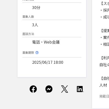
【ス
30分
・採
・成
募集人数
3人
【提
面談方法
・案
電話・Web会議
・相
募集期限
【利
2025/06/17 18:00
自社
【自
人材
掲載日：