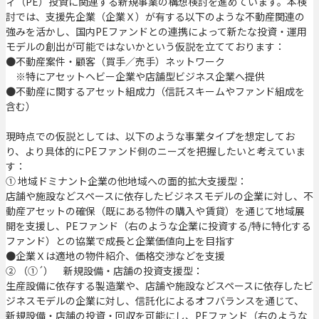
ィ（PE）投資に関連する新規事業の構想検討を進めています。本検
討では、支援先企業（企業Ｘ）が有する以下のような不動産関連の
強みを活かし、国内PEファンドとの連携によって新たな投資・運用
モデルの創出が可能ではないかという仮説を立てております：
●不動産案件・顧客（買手／売手）ネットワーク
※特にアセットヘビー企業や店舗型ビジネス企業へ提供
●不動産に関するアセット組成力（信託スキームやファンド組成を
含む）
現時点での仮説としては、以下のような事業タイプを想定してお
り、より具体的にPEファンド側のニーズを把握したいと考えていま
す：
① 地域ドミナント企業の他地域への面的拡大支援型：
店舗や施設などスペースに依存したビジネスモデルの企業に対し、不
動産アセットの確保（既にある物件の購入や賃貸）を通じて地域展
開を支援し、PEファンド（右のような企業に投資する/特に特化する
ファンド）との協業で成長と企業価値向上を目指す
●企業Ｘは適地の物件紹介、価格交渉などを支援
② （①´） 新規設備・店舗の投資支援型：
生産設備に依存する製造業や、店舗や施設などスペースに依存したビ
ジネスモデルの企業に対し、信託化によるオフバランスを通じて、
新規設備・店舗の投資・回収を可能にし、PEファンド（右のような