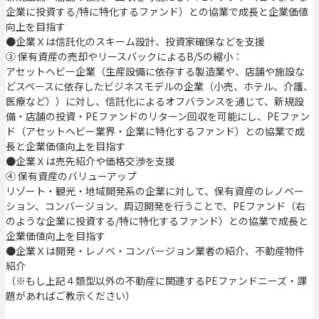
企業に投資する/特に特化するファンド）との協業で成長と企業価値
向上を目指す
●企業Ｘは信託化のスキーム設計、投資家確保などを支援
③ 保有資産の売却やリースバックによるB/Sの縮小：
アセットヘビー企業（生産設備に依存する製造業や、店舗や施設な
どスペースに依存したビジネスモデルの企業（小売、ホテル、介護、
医療など））に対し、信託化によるオフバランスを通じて、新規設
備・店舗の投資・PEファンドのリターン回収を可能にし、PEファン
ド（アセットヘビー業界・企業に特化するファンド）との協業で成
長と企業価値向上を目指す
●企業Ｘは売先紹介や価格交渉を支援
④ 保有資産のバリューアップ
リゾート・観光・地域開発系の企業に対して、保有資産のレノベー
ション、コンバージョン、周辺開発を行うことで、PEファンド（右
のような企業に投資する/特に特化するファンド）との協業で成長と
企業価値向上を目指す
●企業Ｘは開発・レノベ・コンバージョン業者の紹介、不動産物件
紹介
（※もし上記４類型以外の不動産に関連するPEファンドニーズ・課
題があればご教示ください）