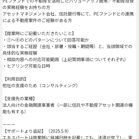
PEファンドでの不動産を活用したバリューアップ施策／不動産投資
の実務経験をお持ちの方
アセットマネジメント会社、信託銀行等にて、PEファンドとの連携
による不動産案件のご経験がある方
【提案時にご記載いただきたいこと】
・①～④のどのパターンについて回答可能か
・該当するご経歴（会社・部署・役職・期間等）と、当該領域での
具体的な実務経験
・相談内容への対応可能範囲（上記質問事項についてそれぞれ）
・ヒアリング可能な日時
【利用目的】
他社の支援のため（コンサルティング）
【支援先の業種】
法人向けの金融関連事業者（一部に信託や不動産アセット関連の機
能も有する）
ーーー
【サポートより追記】（2025.5.9）
エキスパートは提案時に候補日時を記載しても、決済が完了し、実