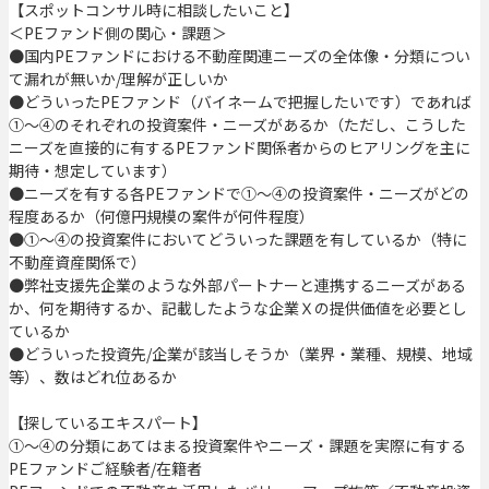
【スポットコンサル時に相談したいこと】
＜PEファンド側の関心・課題＞
●国内PEファンドにおける不動産関連ニーズの全体像・分類につい
て漏れが無いか/理解が正しいか
●どういったPEファンド（バイネームで把握したいです）であれば
①～④のそれぞれの投資案件・ニーズがあるか（ただし、こうした
ニーズを直接的に有するPEファンド関係者からのヒアリングを主に
期待・想定しています）
●ニーズを有する各PEファンドで①～④の投資案件・ニーズがどの
程度あるか（何億円規模の案件が何件程度）
●①～④の投資案件においてどういった課題を有しているか（特に
不動産資産関係で）
●弊社支援先企業のような外部パートナーと連携するニーズがある
か、何を期待するか、記載したような企業Ｘの提供価値を必要とし
ているか
●どういった投資先/企業が該当しそうか（業界・業種、規模、地域
等）、数はどれ位あるか
【探しているエキスパート】
①～④の分類にあてはまる投資案件やニーズ・課題を実際に有する
PEファンドご経験者/在籍者