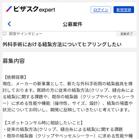
ログイン
新規登録
公募案件
調査やインタビュー
募集終了
外科手術における結紮方法についてヒアリングしたい
募集内容
【依頼背景】
現在、メーカーの新事業として、新たな外科手術用の結紮器具を検
討しております。医師の方に従来の結紮方法(クリップ、縫合糸によ
る結紮)に関する課題や、既存の結紮器（クリップやベッセルシーラ
ー）に求める性能や機能（操作性、サイズ、設計）、結紮の場面や
状況についてお伺いし、開発に反映していきたいと考えています。
【スポットコンサル時に相談したいこと】
・従来の結紮方法(クリップ、縫合糸による結紮)に関する課題
・既存の結紮器（クリップやベッセルシーラー）に求める性能や機