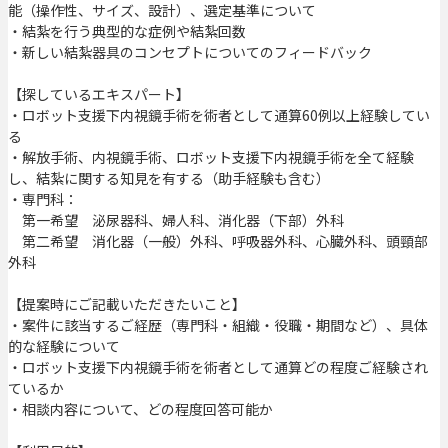
能（操作性、サイズ、設計）、選定基準について
・結紮を行う典型的な症例や結紮回数
・新しい結紮器具のコンセプトについてのフィードバック
【探しているエキスパート】
・ロボット支援下内視鏡手術を術者として通算60例以上経験してい
る
・解放手術、内視鏡手術、ロボット支援下内視鏡手術を全て経験
し、結紮に関する知見を有する（助手経験も含む）
・専門科：
第一希望 泌尿器科、婦人科、消化器（下部）外科
第二希望 消化器（一般）外科、呼吸器外科、心臓外科、頭頸部
外科
【提案時にご記載いただきたいこと】
・案件に該当するご経歴（専門科・組織・役職・期間など）、具体
的な経験について
・ロボット支援下内視鏡手術を術者として通算どの程度ご経験され
ているか
・相談内容について、どの程度回答可能か