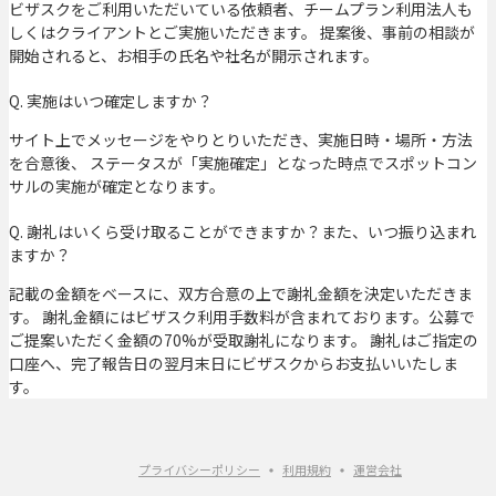
ビザスクをご利用いただいている依頼者、チームプラン利用法人も
しくはクライアントとご実施いただきます。 提案後、事前の相談が
開始されると、お相手の氏名や社名が開示されます。
Q. 実施はいつ確定しますか？
サイト上でメッセージをやりとりいただき、実施日時・場所・方法
を合意後、 ステータスが「実施確定」となった時点でスポットコン
サルの実施が確定となります。
Q. 謝礼はいくら受け取ることができますか？また、いつ振り込まれ
ますか？
記載の金額をベースに、双方合意の上で謝礼金額を決定いただきま
す。 謝礼金額にはビザスク利用手数料が含まれております。公募で
ご提案いただく金額の70%が受取謝礼になります。 謝礼はご指定の
口座へ、完了報告日の翌月末日にビザスクからお支払いいたしま
す。
プライバシーポリシー
利用規約
運営会社