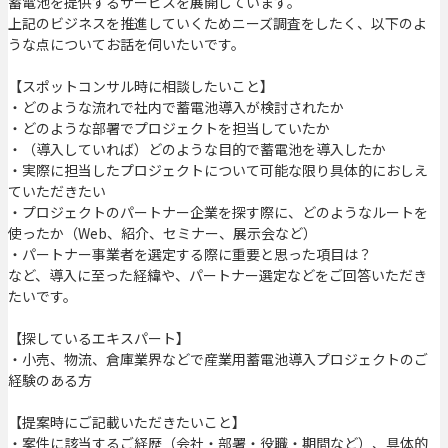
蓄電池を提供するサービスを展開しています。
上記のビジネスを推進していくためニーズ調査をしたく、以下のよ
うな点についてお話を伺いたいです。
【スポットコンサル時に相談したいこと】
・どのような流れで社内で蓄電池導入が検討されたか
・どのような部署でプロジェクトを担当していたか
・（導入していれば）どのような目的で蓄電池を導入したか
・実際に担当したプロジェクトについて可能な限り具体的におしえ
ていただきたい
・プロジェクトのパートナー企業を探す際に、どのようなルートを
使ったか（Web、紹介、セミナー、展示会など）
・パートナー事業者を選定する際に重要と思った項目は？
など、導入に至った経緯や、パートナー選定などをご回答いただき
たいです。
【探しているエキスパート】
・小売、物流、倉庫業界などで産業用蓄電池導入プロジェクトのご
経験のある方
【提案時にご記載いただきたいこと】
・案件に該当するご経歴（会社・部署・役職・期間など）、具体的