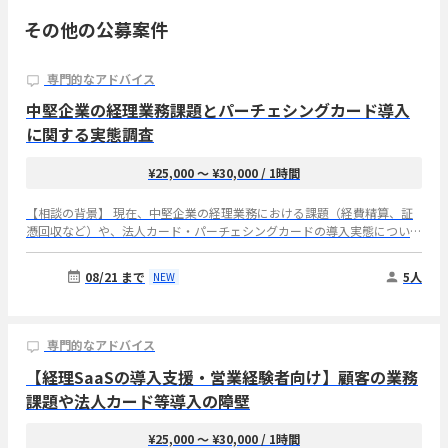
その他の公募案件
専門的なアドバイス
中堅企業の経理業務課題とパーチェシングカード導入
に関する実態調査
¥25,000 〜 ¥30,000
/ 1時間
【相談の背景】 現在、中堅企業の経理業務における課題（経費精算、証
憑回収など）や、法人カード・パーチェシングカードの導入実態について
市場調査を行っており、ご経験者の方にお話をお伺いしたく考えておりま
す。 【想定するご経験】 ・売上規模10億円〜500億円、従業員数100〜
08/21 まで
5人
NEW
1,000名の中堅企業でのご所属経験 ・経理・財務部長のご経験（複数社で
の経理・財務部長経験がある方は特に歓迎いたします） ・実際に経理業
務（経費精算、証憑回収、カード明細突合、予算管理など）を担当・統括
されていたご経験 【お伺いしたいこと】 ① ご経験の会社ではどのような
専門的なアドバイス
システム・社内フローおよびマニュアルで経費精算、証憑回収、カード明
【経理SaaSの導入支援・営業経験者向け】顧客の業務
細突合、予算管理を行っていたか。特に工数がかかるところはどこか ②
証憑未提出、明細突合、部門別予算管理などで、負荷・リスクが特に大き
課題や法人カード等導入の障壁
い業務は何か ③ 法人カードおよびパーチェシングカードを導入・拡大・
切替する場合に必要な機能、社内の意思決定者、導入条件・障壁は何か
¥25,000 〜 ¥30,000
/ 1時間
【インタビュー実施概要】 所要時間：1時間 実施時期：8月10日(月)〜 8