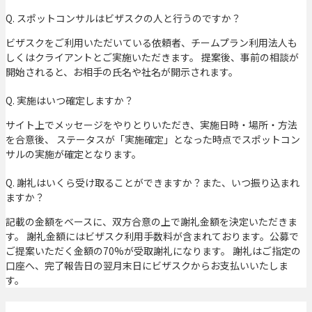
Q. スポットコンサルはビザスクの人と行うのですか？
ビザスクをご利用いただいている依頼者、チームプラン利用法人も
しくはクライアントとご実施いただきます。 提案後、事前の相談が
開始されると、お相手の氏名や社名が開示されます。
Q. 実施はいつ確定しますか？
サイト上でメッセージをやりとりいただき、実施日時・場所・方法
を合意後、 ステータスが「実施確定」となった時点でスポットコン
サルの実施が確定となります。
Q. 謝礼はいくら受け取ることができますか？また、いつ振り込まれ
ますか？
記載の金額をベースに、双方合意の上で謝礼金額を決定いただきま
す。 謝礼金額にはビザスク利用手数料が含まれております。公募で
ご提案いただく金額の70%が受取謝礼になります。 謝礼はご指定の
口座へ、完了報告日の翌月末日にビザスクからお支払いいたしま
す。