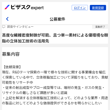
ログイン
新規登録
公募案件
調査やインタビュー
募集終了
高度な繊維密度制御が可能、且つ単一素材による優環境な樹
脂の立体加工技術の活用先
募集内容
【依頼背景】
現在、R&Dテーマ探索の一環で様々な技術に関する事業機会を幅広
く探索している中で、立体樹脂加工について深掘りをしており、貢献
可能性をリサーチ中
・従来の射出成型やブロー成型等では、端材の発生・ガスの発生・
リサイクルの難しさなど課題が多いと認識
・上記を解消する立体樹脂加工技術によって、どのような業界・用途
の製品に対してどのような価値提供ができるかを明らかにしたい