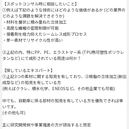
【スポットコンサル時に相談したいこと】
①例えば下記のような技術にはどのような価値があるか (どの業界の
どのような課題を解決できそうか)
・材料を層状に積み重ねた立体加工
・高度な繊維の密度制御が可能
・接着剤を極力抑えたシームレス成形プロセス
・単一素材でリサイクル性が高い
②上記の内、特にPP、PE、エラストマー系 (TPU熱可塑性ポリウレ
タンなど) にて成形されている用途は何か？
【探しているエキスパート】
①上記3つの素材に関する知見を有しており、②樹脂の立体加工(射出
成型など) の知見を有している方
(例えばクラレ、積水化学、ENEOSなど。その他企業でも可能)
中でも、自動車に係る部材の知見を有している方を優先できれば幸
いです。
(その他も可)
主に研究開発側や事業推進の方が該当すると想定