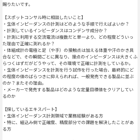
賜りたいです。
【スポットコンサル時に相談したいこと】
・生体インピーダンスの計測はどのような手順で行えばよいか？
・計測しているインピーダンスはコンデンサ成分か？
・計測に利用する交流電流は複数だと単一より、どの程度どういっ
た理由で正確に測れるか？
・体組成計の電極と足（や手）の接触点は加える体重や汗のかき具
合などで、その瞬間ごとに異なり、接点のインピーダンスは大きくふ
らつくはずだがどうやって、その環境で正確に計測をしているか。
・生体インピーダンスを計測を行う試作を行った場合、最終的にど
の程度の値のばらつきに抑えられれば、一般発売できる製品に並ぶ
のか？またその理由。
・メーカーで発売する製品はどのような定量目標値をクリアしてい
るのか
【探しているエキスパート】
・生体インピーダンス計測領域で業務経験がある方
・特に、組込み側で正確度、精度部分での課題を解決したことがあ
る方