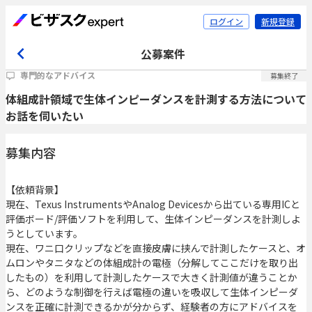
ログイン
新規登録
公募案件
専門的なアドバイス
募集終了
体組成計領域で生体インピーダンスを計測する方法について
お話を伺いたい
募集内容
【依頼背景】
現在、Texus InstrumentsやAnalog Devicesから出ている専用ICと
評価ボード/評価ソフトを利用して、生体インピーダンスを計測しよ
うとしています。
現在、ワニ口クリップなどを直接皮膚に挟んで計測したケースと、オ
ムロンやタニタなどの体組成計の電極（分解してここだけを取り出
したもの）を利用して計測したケースで大きく計測値が違うことか
ら、どのような制御を行えば電極の違いを吸収して生体インピーダ
ンスを正確に計測できるかが分からず、経験者の方にアドバイスを