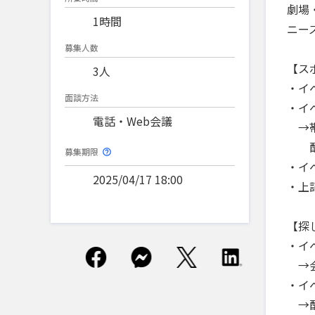
劇場
1時間
ニー
募集人数
【ス
3人
・イ
面談方法
・イ
電話・Web会議
→帯
配信
募集期限
・イ
2025/04/17 18:00
・上
【探
・イ
→会
・イ
→配