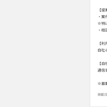
【提
・案
※特
・相
【利
自社
【自
通信
※募集
掲載日：