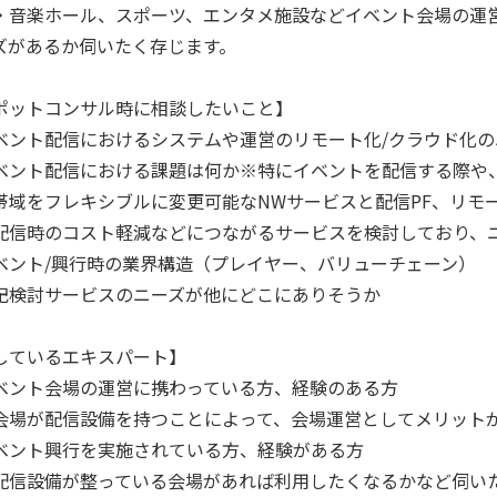
・音楽ホール、スポーツ、エンタメ施設などイベント会場の運
ズがあるか伺いたく存じます。
ポットコンサル時に相談したいこと】
ベント配信におけるシステムや運営のリモート化/クラウド化の
ベント配信における課題は何か※特にイベントを配信する際や
域をフレキシブルに変更可能なNWサービスと配信PF、リモ
時のコスト軽減などにつながるサービスを検討しており、ニ
ベント/興行時の業界構造（プレイヤー、バリューチェーン）
記検討サービスのニーズが他にどこにありそうか
しているエキスパート】
ベント会場の運営に携わっている方、経験のある方
場が配信設備を持つことによって、会場運営としてメリットが
ベント興行を実施されている方、経験がある方
信設備が整っている会場があれば利用したくなるかなど伺い