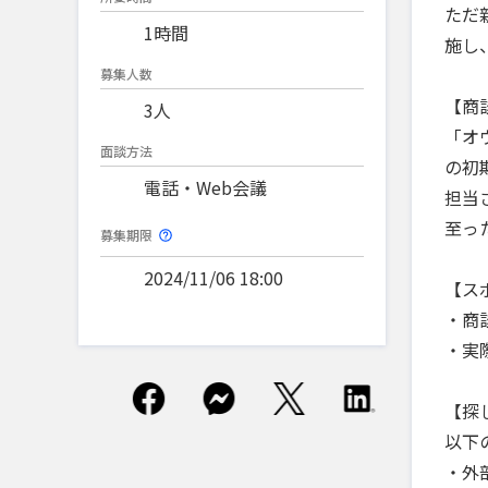
ただ
1時間
施し
募集人数
【商
3人
「オ
面談方法
の初
電話・Web会議
担当
至っ
募集期限
2024/11/06 18:00
【ス
・商
・実
【探
以下
・外