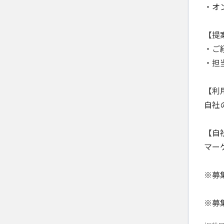
・オ
【提
・ご
・担
【利
自社
【自
マー
※募集
※募集