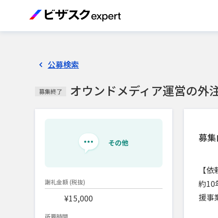
公募検索
オウンドメディア運営の外
募集終了
募集
その他
【依
約1
謝礼金額
(税抜)
援事
¥15,000
所要時間