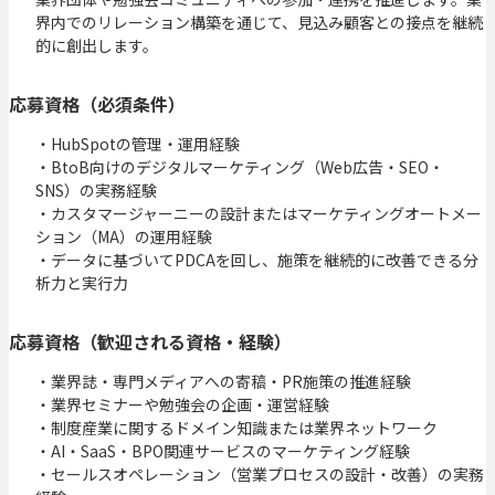
界内でのリレーション構築を通じて、見込み顧客との接点を継続
的に創出します。
応募資格（必須条件）
・HubSpotの管理・運用経験

・BtoB向けのデジタルマーケティング（Web広告・SEO・
SNS）の実務経験

・カスタマージャーニーの設計またはマーケティングオートメー
ション（MA）の運用経験

・データに基づいてPDCAを回し、施策を継続的に改善できる分
析力と実行力
応募資格（歓迎される資格・経験）
・業界誌・専門メディアへの寄稿・PR施策の推進経験

・業界セミナーや勉強会の企画・運営経験

・制度産業に関するドメイン知識または業界ネットワーク

・AI・SaaS・BPO関連サービスのマーケティング経験

・セールスオペレーション（営業プロセスの設計・改善）の実務