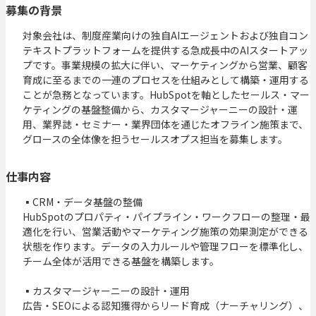
募集の背景
対象会社は、制度産業向けの独自AIエージェントおよび独自コン
テキストプラットフォームを提供する急成長中のAIスタートアッ
プです。事業規模の拡大に伴い、マーケティングから営業、顧客
育成に至るまでの一連のプロセスを仕組みとして構築・運用する
ことが急務となっています。HubSpotを軸としたセールス・マー
ケティングの基盤整備から、カスタマージャーニーの設計・運
用、業界誌・セミナー・業界団体を通じたオフライン施策まで、
グロースの全体像を担うセールスオプス担当を募集します。
仕事内容
▪️CRM・データ基盤の整備

HubSpotのプロパティ・パイプライン・ワークフローの整理・最
適化を行い、営業活動やマーケティング施策の効果測定ができる
状態を作ります。データの入力ルールや管理フローを標準化し、
チーム全体が活用できる基盤を構築します。

▪️カスタマージャーニーの設計・運用

広告・SEOによる認知獲得からリード育成（ナーチャリング）、