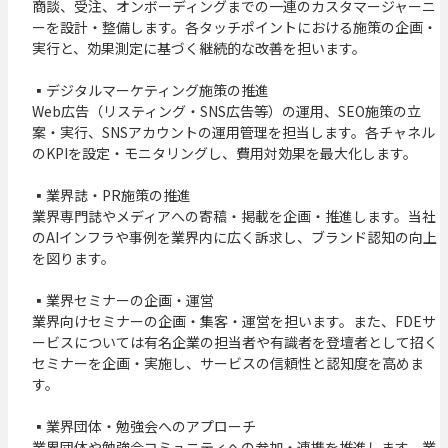
商談、受注、オンボーディングまでの一連のカスタマージャーニ
ーを設計・整備します。各タッチポイントにおける施策の企画・
実行と、効果測定に基づく継続的な改善を担います。

▪️デジタルマーケティング施策の推進

Web広告（リスティング・SNS広告等）の運用、SEO施策の立
案・実行、SNSアカウントの運用管理を担当します。各チャネル
のKPIを設定・モニタリングし、費用対効果を最大化します。

▪️業界誌・PR施策の推進

業界専門誌やメディアへの寄稿・掲載を企画・推進します。当社
のAIインフラや事例を業界内に広く訴求し、ブランド認知の向上
を図ります。

▪️業界セミナーの企画・運営

業界向けセミナーの企画・集客・運営を担います。また、FDEサ
ービスについては有名企業の担当者や有識者を登壇者として招く
セミナーを企画・実施し、サービスの信頼性と認知度を高めま
す。

▪️業界団体・勉強会へのアプローチ

業界団体や勉強会コミュニティへの参加・連携を推進します。業