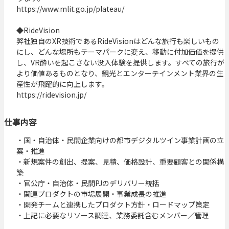
https://www.mlit.go.jp/plateau/

◆RideVision

弊社独自のXR技術であるRideVisionはどんな旅行も楽しいもの
にし、どんな場所もテーマパークに変え、移動に付加価値を提供
し、VR酔いを起こさない没入体験を提供します。すべての旅行が
より価値あるものとなり、観光とエンターテインメント業界の生
産性が飛躍的に向上します。

https://ridevision.jp/
仕事内容
・国・自治体・民間企業向けの都市デジタルツイン事業計画の立
案・推進

・新規案件の創出、提案、見積、価格設計、重要顧客との関係構
築

・官公庁・自治体・民間PJのデリバリー統括

・関連プロダクトの市場展開・事業成長の推進

・開発チームと連携したプロダクト方針・ロードマップ策定

・上記に必要なリソース調達、業務委託含むメンバー／管理