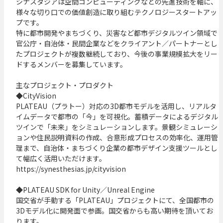
シナスタジアは空間コンピューティングなどの先進技術を軸に、
様々な切り口での価値創造に取り組むテクノロジースタートアッ
プです。

特に都市開発やまちづくり、災害など都市デジタルツイン領域で
官公庁・自治体・民間企業などをクライアント／パートナーとし
たプロジェクトが複数継続しており、今後の事業規模拡大をリー
ドするメンバーを募集しています。

主なプロジェクト・プロダクト

◆CityVision

PLATEAU（プラトー）対応の3D都市モデルを活用し、リアルタ
イムデータで都市の「今」を可視化。蓄積データによるデジタル
ツインで「未来」をシミュレーションします。景観シミュレーシ
ョンや住民説明資料の作成、合意形成プロセスの効率化、運用管
理まで、自治体・まちづくり企業の都市デザイン支援ツールとし
て幅広く活用いただけます。

https://synesthesias.jp/cityvision

◆PLATEAU SDK for Unity／Unreal Engine

国交省が手動する「PLATEAU」プロジェクトにて、全国都市の
3Dモデル化に開発面で参画。国交省からも高い期待を頂いてお
ります。
