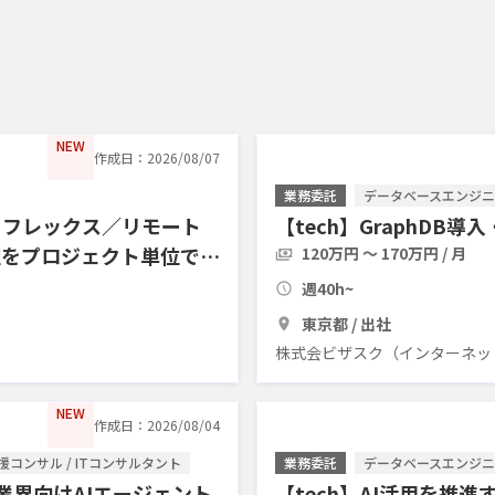
NEW
作成日：2026/08/07
業務委託
データベースエンジニア
・フレックス／リモート
【tech】GraphD
理をプロジェクト単位で引
120万円 〜 170万円 / 月
週40h~
東京都 / 出社
株式会ビザスク（インターネッ
NEW
作成日：2026/08/04
支援コンサル / ITコンサルタント
業務委託
データベースエンジニア
信業界向けAIエージェント
【tech】AI活用を推