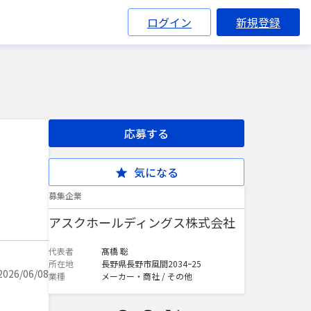
ログイン
新規登録
応募する
気になる
募集企業
アスクホールディングス株式会社
代表者
髙橋 聡
所在地
長野県長野市風間2034ｰ25
26/06/08
業種
メーカー・商社 / その他