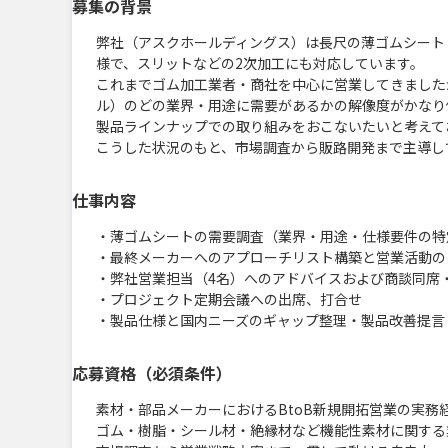
募集の背景
弊社（アスクホールディングス）は長尺の薄ゴムシート（
様で、スリットなどの2次加工にも対応しています。

これまでゴム加工業者・商社を中心に営業してきました
ル）のどの業界・用途に需要があるかの解像度がかなり
製品ラインナップでの取り組みをおこないたいと考えてお
こうした状況のもと、市場調査から販路開発まで主導し
仕事内容
・薄ゴムシートの需要調査（業界・用途・仕様要件の特定
・最終メーカーへのアプローチリスト構築と営業活動のリ
・弊社営業担当（4名）へのアドバイスおよび商談同席・
・プロジェクト定期会議への出席、打合せ

・製品仕様と国内ニーズのギャップ整理・製品改善提言
応募資格（必須条件）
素材・部品メーカーにおけるBtoB新規開拓営業の実務経
ゴム・樹脂・シール材・絶縁材など機能性素材に関する業