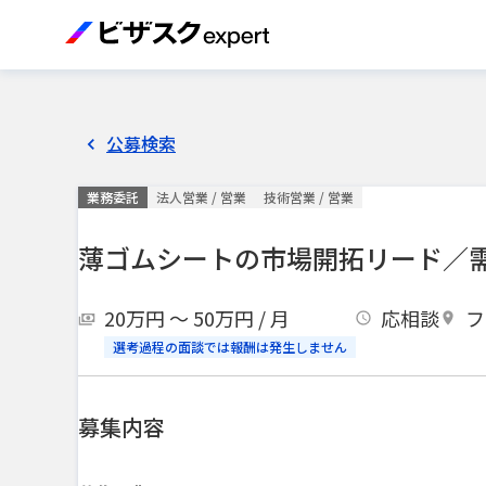
公募検索
業務委託
法人営業 / 営業
技術営業 / 営業
薄ゴムシートの市場開拓リード／
20万円 〜 50万円 / 月
応相談
フ
選考過程の面談では報酬は発生しません
募集内容