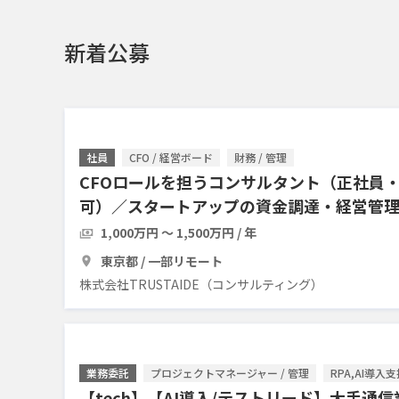
新着公募
社員
CFO / 経営ボード
財務 / 管理
CFOロールを担うコンサルタント（正社員
可）／スタートアップの資金調達・経営管
き受ける
1,000万円 〜 1,500万円 / 年
東京都 / 一部リモート
株式会社TRUSTAIDE（コンサルティング）
業務委託
プロジェクトマネージャー / 管理
RPA,AI導入
【tech】【AI導入/テストリード】大手通