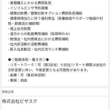
- 書籍購入にかかる費用負担

- インフルエンザ予防接種

- 健康診断費／健康診断オプション費用負担補助

- 健康保険加入に伴う福利厚生（保養施設やスポーツ施設の利
用・飲食店の補助等）

- 借上社宅制度

- 遠方からの転居費用補助（採用時のみ）

- 勉強会・社内懇親会にかかる費用補助

- 社内部活動の活動費補助

- 新入社員歓迎・社内交流ランチ費補助

◆◇勤務体制・働き方◇◆

- リモートワーク：可（週3出社）※出社/リモート頻度は会社の
方針変更に伴い、今後変更となる可能性があります。

- 副業：可（事前承認制）

- 服装：自由
募集企業
株式会社ビザスク