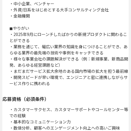
・中小企業、ベンチャー

・外資/日系をはじめとする大手コンサルティング会社

・金融機関

◼︎やりがい

・2025年9月にローンチしたばかりの新規プロダクトに関わるこ
とができる

・業務を通じて、幅広い業界の知識を身につけることができ、あ
らゆる業界の最先端の技術や事例をキャッチできる

・様々な事業会社の課題解決ができる（例：新規事業、新商品開
発、あらゆる経営課題など）

・まだまだサービス拡大余地のある国内市場の拡大を担う最前線

・開発スピードが早い環境で、エンジニアと密に連携しながらサ
ービス作りに携われる
応募資格（必須条件）
・カスタマーサクセス、カスタマーサポートやコールセンター等
での経験

・基本的なコミュニケーション力

・数値分析、顧客へのエンゲージメント向上への高いご興味