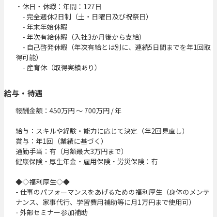
・休日・休暇：年間：127日

　- 完全週休2日制（土・日曜日及び祝祭日）

　- 年末年始休暇

　- 年次有給休暇（入社3か月後から支給）

　- 自己啓発休暇（年次有給とは別に、連続5日間までを年1回取
得可能）

　- 産育休（取得実績あり）
給与・待遇
報酬金額：450万円 〜 700万円 / 年

給与：スキルや経験・能力に応じて決定（年2回見直し）

賞与：年1回（業績に基づく）

通勤手当：有（月額最大3万円まで）

健康保険・厚生年金・雇用保険・労災保険：有

◆◇福利厚生◇◆

- 仕事のパフォーマンスをあげるための福利厚生（身体のメンテ
ナンス、家事代行、学習費用補助等に月1万円まで使用可）

- 外部セミナー参加補助
