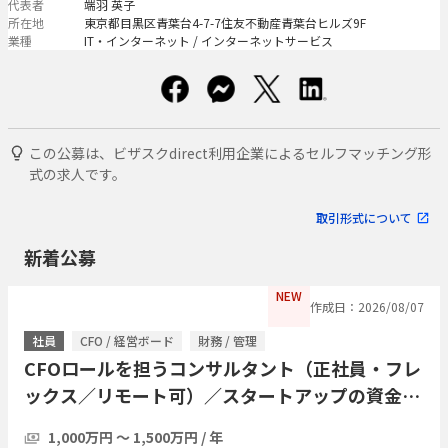
代表者
端羽 英子
所在地
東京都目黒区青葉台4-7-7住友不動産青葉台ヒルズ9F
業種
IT・インターネット / インターネットサービス
この公募は、ビザスクdirect利用企業によるセルフマッチング形
式の求人です。
取引形式について
新着公募
NEW
作成日：2026/08/07
社員
CFO / 経営ボード
財務 / 管理
CFOロールを担うコンサルタント（正社員・フレ
ックス／リモート可）／スタートアップの資金調
達・経営管理をプロジェクト単位で引き受ける
1,000万円 〜 1,500万円 / 年