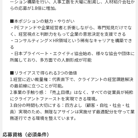
ーション構築を行い、人事工数を大幅に削減し、人材紹介会社か
らの応募が1.8倍に増加。

■本ポジションの魅力・やりがい

・PEファンドや企業経営者と折衝しながら、専門知見だけでな
く、経営視点と判断力をもって企業の意思決定を支援できる

・コンサルティング×HR領域という稀有なキャリアを構築でき
る

・日本プライベート・エクイティ協会始め、様々な協会や団体に
所属しており、多方面での人脈形成が可能

■リライアスで得られる3つの価値

1.経営に近い裁量権：代表直下で、クライアントの経営課題解決
の最前線に立つことが可能。

2.事業の手触り感：『売上目標』はなく、すべての従業員が純粋
にクライアントファーストを実現できる環境。

3.自分の時間も大切にする：四方よし（顧客・自社・社会・社
員）実現のため、無理なアサインは実施せず最適配分を守って業
務遂行できる環境を整えています。
応募資格（必須条件）