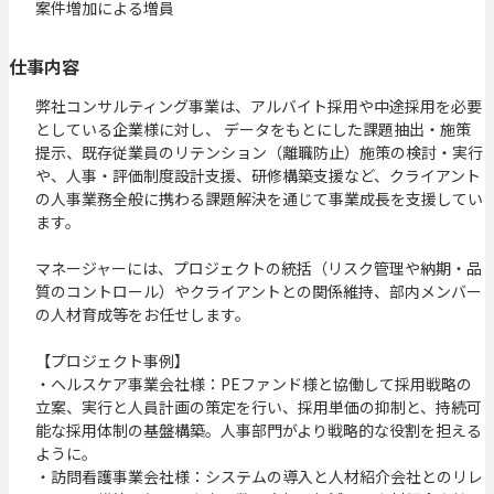
案件増加による増員
仕事内容
弊社コンサルティング事業は、アルバイト採用や中途採用を必要
としている企業様に対し、 データをもとにした課題抽出・施策
提示、既存従業員のリテンション（離職防止）施策の検討・実行
や、⼈事・評価制度設計⽀援、研修構築支援など、クライアント
の人事業務全般に携わる課題解決を通じて事業成長を支援してい
ます。

マネージャーには、プロジェクトの統括（リスク管理や納期・品
質のコントロール）やクライアントとの関係維持、部内メンバー
の人材育成等をお任せします。

【プロジェクト事例】

・ヘルスケア事業会社様：PEファンド様と協働して採用戦略の
立案、実行と人員計画の策定を行い、採用単価の抑制と、持続可
能な採用体制の基盤構築。人事部門がより戦略的な役割を担える
ように。

・訪問看護事業会社様：システムの導入と人材紹介会社とのリレ