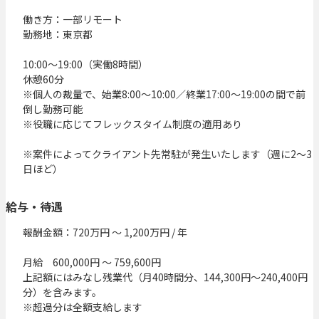
働き方：一部リモート

勤務地：東京都

10:00〜19:00（実働8時間）

休憩60分　

※個人の裁量で、始業8:00～10:00／終業17:00～19:00の間で前
倒し勤務可能

※役職に応じてフレックスタイム制度の適用あり

※案件によってクライアント先常駐が発生いたします（週に2～3
日ほど）
給与・待遇
報酬金額：720万円 〜 1,200万円 / 年

月給　600,000円 ～ 759,600円

上記額にはみなし残業代（月40時間分、144,300円～240,400円
分）を含みます。

※超過分は全額支給します