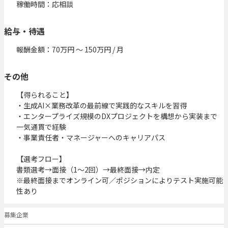
稼働時間：応相談
給与・待遇
報酬金額：70万円 〜 150万円 / 月
その他
【得られること】

・生成AI×業務改革の最前線で実践的なスキルを習得

・エンタープライズ規模のDXプロジェクトを構想から実装まで
一気通貫で経験

・事業責任者・マネージャーへのキャリアパス

【選考フロー】

書類選考→面接（1〜2回）→最終面接→内定

※最終面接までオンライン可／ポジションによりテスト実施可能
性あり
募集企業