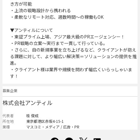
き方が可能

・上流の戦略設計から携われる

・柔軟なリモート対応、週数時間～の稼働もOK

▼アンティルについて

・東証プライム上場、アジア最大級のPRエージェンシー！

・PR戦略の立案～実行まで一貫して行っている。

・さらに、自の新規事業を立ち上げるなど、クライアントが抱え
る課題に対して、より幅広い解決策＝ソリューションの提供を推
進。

・クライアント様は業界や規模を問わず幅広くいらっしゃいま
す！
募集企業
株式会社アンティル
代表者
桂 俊成
所在地
東京都港区赤坂4-15-1
業種
マスコミ・メディア / 広告・PR