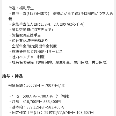
待遇・福利厚生

・住宅手当(月2万円まで)　※拠点から半径2キロ圏内かつ本人名
義

・家族手当(1人目に1万円、2人目以降が5千円)

・通勤交通費(月3万円まで)

・資格取得支援手当

・産休育休取得実績あり

・企業年金/確定拠出年金制度

・施設優待など各種割引サービス

・社内ベンチャー制度

・社会保険完備（健康保険、厚生年金、雇用保険、労災保険）
給与・待遇
報酬金額：500万円 〜 700万円 / 年

・年収：500万円～700万円（年俸制）

・月額：416,700円～583,400円

・基本給：339,126円～583,400円

・固定残業手当(月)： 29 時間/77,574円～108,607円
