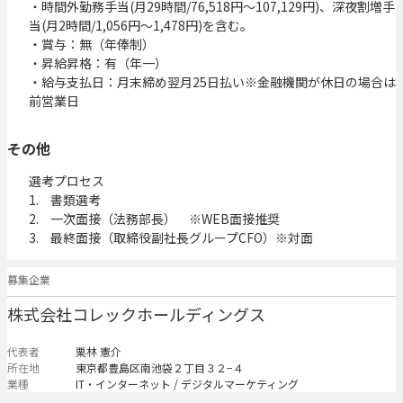
・時間外勤務手当(月29時間/76,518円～107,129円)、深夜割増手
当(月2時間/1,056円～1,478円)を含む。

・賞与：無（年俸制）

・昇給昇格：有（年一）

・給与支払日：月末締め翌月25日払い※金融機関が休日の場合は
前営業日
その他
選考プロセス

1.	書類選考

2.	一次面接（法務部長）　※WEB面接推奨

3.	最終面接（取締役副社長グループCFO）※対面
募集企業
株式会社コレックホールディングス
代表者
栗林 憲介
所在地
東京都豊島区南池袋２丁目３２−４
業種
IT・インターネット / デジタルマーケティング