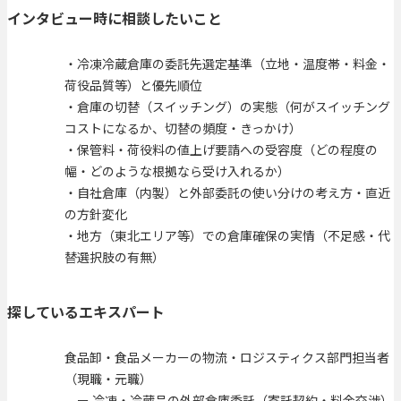
インタビュー時に相談したいこと
・冷凍冷蔵倉庫の委託先選定基準（立地・温度帯・料金・
荷役品質等）と優先順位
・倉庫の切替（スイッチング）の実態（何がスイッチング
コストになるか、切替の頻度・きっかけ）
・保管料・荷役料の値上げ要請への受容度（どの程度の
幅・どのような根拠なら受け入れるか）
・自社倉庫（内製）と外部委託の使い分けの考え方・直近
の方針変化
・地方（東北エリア等）での倉庫確保の実情（不足感・代
替選択肢の有無）
探しているエキスパート
食品卸・食品メーカーの物流・ロジスティクス部門担当者
（現職・元職）
ー 冷凍・冷蔵品の外部倉庫委託（寄託契約・料金交渉）