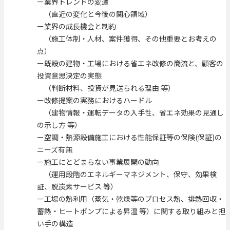
ー業界トレンドの変遷
（直近の変化と今後の関心領域）
ー業界の成長機会と制約
（施工体制・人材、案件獲得、その他重要とお考えの
点）
ー既設の建物・工場における省エネ改修の商流と、顧客の
投資意思決定の実態
（判断材料、投資が見送られる理由 等）
ー改修提案の実務におけるハードル
（建物情報・運転データの入手性、省エネ効果の見通し
の示し方 等）
ー空調・熱源設備施工における性能保証等の保険(保証)の
ニーズ有無
ー施工にとどまらない事業展開の動向
（運用段階のエネルギーマネジメント、保守、効果検
証、脱炭素サービス 等）
ー工場の熱利用（蒸気・乾燥等のプロセス熱、排熱回収・
蓄熱・ヒートポンプによる昇温 等）に関する取り組みと担
い手の構造