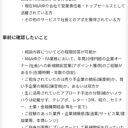
・現在M&A仲介会社で営業責任者・トップセールスとして
活躍されている方
・その他のサービスで社長とのアポを獲得されている方
事前に確認したいこと
・相談内容についてどの程度回答が可能か
・M&A仲介・FA業務において、年商10億円超の企業オー
ナー(社長)への新規開拓営業(アポイント獲得)のご経験が
あるか(在籍時期・年数の目安)
・ご担当されていたのは売り手企業の開拓(譲渡側)か、買
い手企業の開拓(譲受側)か、あるいは双方か
・主に活用されていたアプローチ手法の分類(細かいノウ
ハウは記載せず、テレアポ、レター・DM、紹介、セミナ
ー、士業・金融機関経由 等を一言で)
・ご経験のあった業界・企業規模感(製造業/サービス業/建
設業等、年商レンジ)
・ご自身が実際にプレイヤーとして新規開拓を行っていた