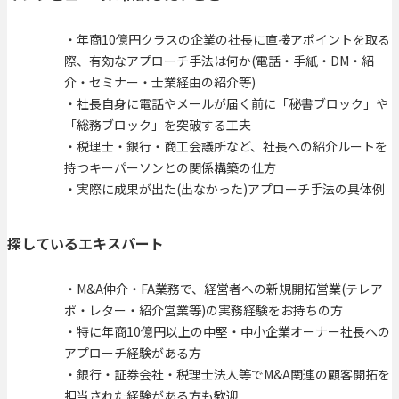
・年商10億円クラスの企業の社長に直接アポイントを取る
際、有効なアプローチ手法は何か(電話・手紙・DM・紹
介・セミナー・士業経由の紹介等)
・社長自身に電話やメールが届く前に「秘書ブロック」や
「総務ブロック」を突破する工夫
・税理士・銀行・商工会議所など、社長への紹介ルートを
持つキーパーソンとの関係構築の仕方
・実際に成果が出た(出なかった)アプローチ手法の具体例
探しているエキスパート
・M&A仲介・FA業務で、経営者への新規開拓営業(テレア
ポ・レター・紹介営業等)の実務経験をお持ちの方
・特に年商10億円以上の中堅・中小企業オーナー社長への
アプローチ経験がある方
・銀行・証券会社・税理士法人等でM&A関連の顧客開拓を
担当された経験がある方も歓迎