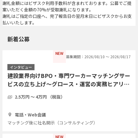
謝礼金額にはビザスク利用手数料が含まれております。公募でご提
案いただく金額の70%が受取謝礼になります。
謝礼はご指定の口座へ、完了報告日の翌月末日にビザスクからお支
払いいたします。
新着公募
NEW
募集期間：2026/08/10 〜 2026/08/17
インタビュー
建設業界向けBPO・専門ワーカーマッチングサー
ビスの立ち上げ〜グロース・運営の実務ヒアリン
グ（提供・運営側の経験者歓迎／現職・前職問わ
2.5万円 〜 4万円 （税抜）
ず）
1時間
3人
電話・Web会議
マッチング後に社名開示（コンサルティング）
NEW