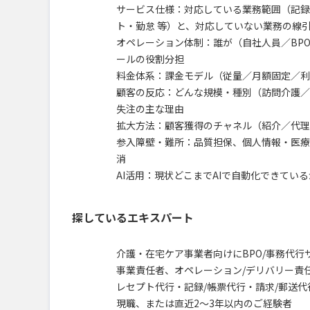
サービス仕様：対応している業務範囲（記録
ト・勤怠 等）と、対応していない業務の線
オペレーション体制：誰が（自社人員／BPO
ールの役割分担
料金体系：課金モデル（従量／月額固定／利
顧客の反応：どんな規模・種別（訪問介護／
失注の主な理由
拡大方法：顧客獲得のチャネル（紹介／代理
参入障壁・難所：品質担保、個人情報・医療
消
AI活用：現状どこまでAIで自動化できてい
探しているエキスパート
介護・在宅ケア事業者向けにBPO/事務代
事業責任者、オペレーション/デリバリー責
レセプト代行・記録/帳票代行・請求/郵送
現職、または直近2〜3年以内のご経験者