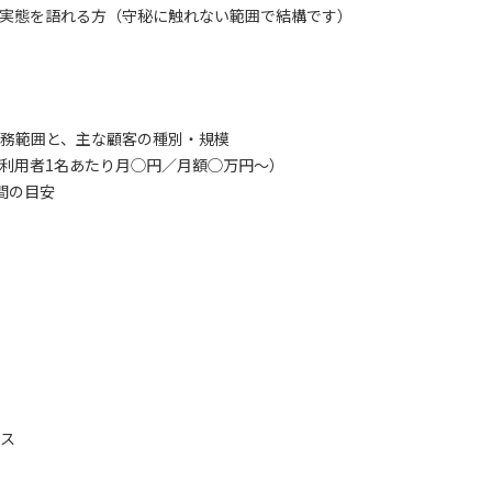
実態を語れる方（守秘に触れない範囲で結構です）
務範囲と、主な顧客の種別・規模
利用者1名あたり月◯円／月額◯万円〜）
間の目安
ビス