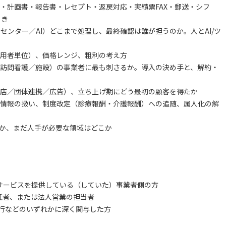
・計画書・報告書・レセプト・返戻対応・実績票FAX・郵送・シフ
引き
センター／AI）どこまで処理し、最終確認は誰が担うのか。人とAI/ツ
用者単位）、価格レンジ、粗利の考え方
訪問看護／施設）の事業者に最も刺さるか。導入の決め手と、解約・
店／団体連携／広告）、立ち上げ期にどう最初の顧客を得たか
情報の扱い、制度改定（診療報酬・介護報酬）への追随、属人化の解
るか、まだ人手が必要な領域はどこか
行サービスを提供している（していた）事業者側の方
任者、または法人営業の担当者
代行などのいずれかに深く関与した方