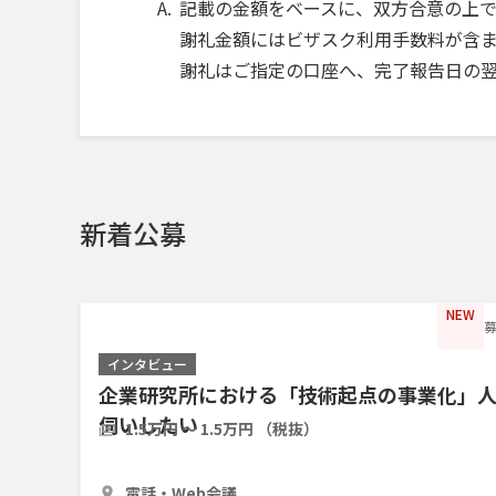
記載の金額をベースに、双方合意の上
謝礼金額にはビザスク利用手数料が含ま
謝礼はご指定の口座へ、完了報告日の
新着公募
NEW
募
インタビュー
企業研究所における「技術起点の事業化」
伺いしたい
1.5万円 〜 1.5万円 （税抜）
30分
3人
電話・Web会議