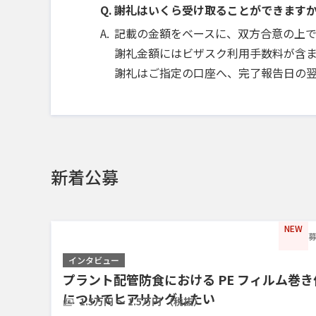
謝礼はいくら受け取ることができます
記載の金額をベースに、双方合意の上
謝礼金額にはビザスク利用手数料が含ま
謝礼はご指定の口座へ、完了報告日の
新着公募
NEW
募
インタビュー
プラント配管防食における PE フィルム巻
についてヒアリングしたい
1.5万円 〜 1.5万円 （税抜）