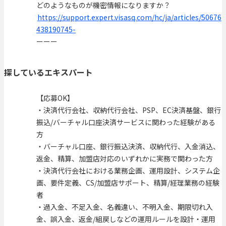
どのようなものが機密情報になりますか？
https://support.expert.visasq.com/hc/ja/articles/50676
438190745-
ーーー
探しているエキスパート
【応募OK】
・決済代行会社、収納代行会社、PSP、EC決済基盤、銀行
振込/バーチャル口座決済サービスに関わった経験がある
方
・バーチャル口座、銀行振込決済、収納代行、入金消込、
返金、精算、加盟店対応のいずれかに実務で関わった方
・決済代行会社における業務企画、運用設計、システム企
画、要件定義、CS/加盟店サポート、精算/経理業務の経験
者
・過入金、不足入金、名義違い、不明入金、期限切れ入
金、誤入金、返金/組戻しなどの運用ルールを設計・運用