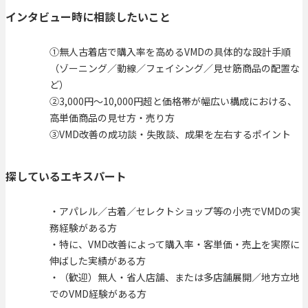
インタビュー時に相談したいこと
①無人古着店で購入率を高めるVMDの具体的な設計手順
（ゾーニング／動線／フェイシング／見せ筋商品の配置な
ど）
②3,000円〜10,000円超と価格帯が幅広い構成における、
高単価商品の見せ方・売り方
③VMD改善の成功談・失敗談、成果を左右するポイント
探しているエキスパート
・アパレル／古着／セレクトショップ等の小売でVMDの実
務経験がある方
・特に、VMD改善によって購入率・客単価・売上を実際に
伸ばした実績がある方
・（歓迎）無人・省人店舗、または多店舗展開／地方立地
でのVMD経験がある方