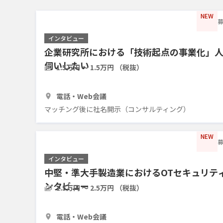
NEW
募
インタビュー
企業研究所における「技術起点の事業化」
伺いしたい
1.5万円 〜 1.5万円 （税抜）
30分
3人
電話・Web会議
マッチング後に社名開示（コンサルティング）
NEW
募
インタビュー
中堅・準大手製造業におけるOTセキュリテ
ンタビュー
1.5万円 〜 2.5万円 （税抜）
30分
3人
電話・Web会議