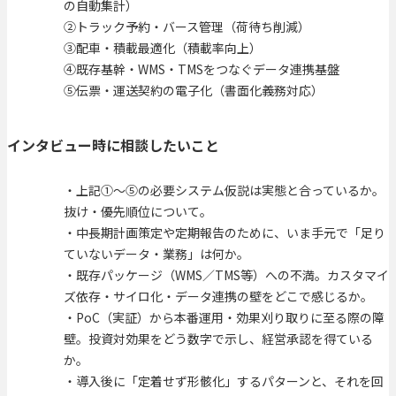
の自動集計）
②トラック予約・バース管理（荷待ち削減）
③配車・積載最適化（積載率向上）
④既存基幹・WMS・TMSをつなぐデータ連携基盤
⑤伝票・運送契約の電子化（書面化義務対応）
インタビュー時に相談したいこと
・上記①〜⑤の必要システム仮説は実態と合っているか。
抜け・優先順位について。
・中長期計画策定や定期報告のために、いま手元で「足り
ていないデータ・業務」は何か。
・既存パッケージ（WMS／TMS等）への不満。カスタマイ
ズ依存・サイロ化・データ連携の壁をどこで感じるか。
・PoC（実証）から本番運用・効果刈り取りに至る際の障
壁。投資対効果をどう数字で示し、経営承認を得ている
か。
・導入後に「定着せず形骸化」するパターンと、それを回