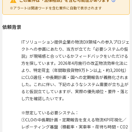
この案件は「法律相談」を含む可能性があります
※アラートは関連ワードを含む案件に自動で表示されます
依頼背景
ITソリューション提供企業の物流DX領域への参入プロジェ
クトへの参画にあたり、当方が立てた「必要システムの仮
説」が現場感と合っているかフィードバックをいただける
方を探しています。2026年4月施行の改正物流効率化法に
より、特定荷主（年間取扱貨物9万トン以上・約3,200社）
にCLO選任・中長期計画・国への定期報告が義務化されま
した。これに伴い、下記のようなシステム需要が立ち上が
ると仮説立てしていますが、実際の優先順位・要件・落と
し穴を確認したいです。
※想定している必要システム：
①CLOの中長期計画・定期報告を支える物流KPI可視化／
レポーティング基盤（積載率・実車率・荷待ち時間・CO2