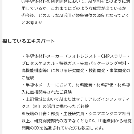
③半導体材料の研究開発において、AIやMIをどのように活
用しているか。これまでにどのような成果が出ているか
④今後、どのようなAI活用が競争優位の源泉となっていく
とお考えか
探しているエキスパート
・半導体材料メーカー（フォトレジスト・CMPスラリー・
プロセスケミカル・特殊ガス・先端パッケージング材料・
高機能樹脂等）における研究開発・技術開発・事業開発の
ご経験
・半導体メーカーにおいて、材料開発・材料評価・材料導
入に直接関与されたご経験
・上記領域においてAIまたはマテリアルズインフォマティ
クス（MI）の活用に携わったご経験
※役職の目安：部長・主任研究員・シニアエンジニア相当
以上、研究開発部門の方でなくともDX、IT組織側から研究
開発のDXを推進されていた方も歓迎します。