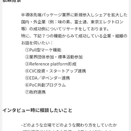
半導体先端パッケージ業界に新規参入しシェアを拡大した
国内・外企業（例：味の素、富士通、東京エレクトロン
等）の成功例についてリサーチをしております。
特に、下記７つの機能からみて成功している企業・組織の
お話を伺いたい：
①Pull型マーケ機能
②業界団体参加・標準活動参加
③Reference platform形成
④CVC投資・スタートアップ連携
⑤EDA／IPベンダー連携
⑥PoC共創プログラム
⑦政府連携
インタビュー時に相談したいこと
-どのような立場でどのような関わり方をしていたか