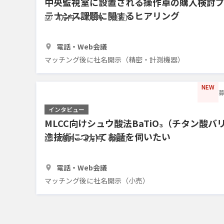
中央監視室に設置される操作卓の購入検討
テナンス課題に関するヒアリング
4万円 〜 8万円 （税抜）
1時間
3人
電話・Web会議
マッチング後に社名開示（精密・計測機器）
NEW
募
インタビュー
MLCC向けシュウ酸法BaTiO₃（チタン酸
造技術についてお話を伺いたい
4万円 〜 5万円 （税抜）
1時間
3人
電話・Web会議
マッチング後に社名開示（小売）