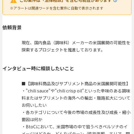
この案件は「法律相談」を含む可能性があります
※アラートは関連ワードを含む案件に自動で表示されます
依頼背景
現在、国内食品（調味料）メーカーの米国展開の可能性を
探索するプロジェクトを推進しております。
インタビュー時に相談したいこと
■【調味料商品及びサプリメント商品の米国展開可能性】
・"chili sauce"や"chili crisp oil"といった辛味のある調味
料またはサプリメントの海外への輸出・販路拡大について
お伺いしたい
・各カテゴリについて今後の市場の成長性及び成長・縮小
要因は何か
・BtoCにおいて、米国市場の中で狙うべきペルソナのイ
メージはどうか。どんなパターン（性別年齢、エリア、関