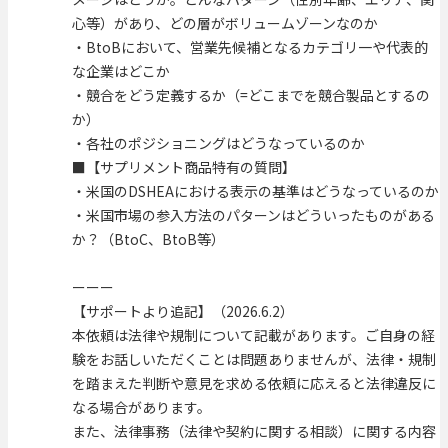
心等）があり、どの層がボリュームゾーンなのか
・BtoBにおいて、営業先候補となるカテゴリ一や代表的
な企業はどこか
・競合をどう定義するか（=どこまでを競合製品とするの
か）
・各社のポジショニングはどうなっているのか
■【サプリメント商品特有の質問】
・米国のDSHEAにおける表示の基準はどうなっているのか
・米国市場の参入方法のパターンはどういったものがある
か？（BtoC、BtoB等）
ーーー
【サポートより追記】（2026.6.2）
本依頼は法律や規制について記載があります。ご自身の経
験をお話しいただくことは問題ありませんが、法律・規制
を踏まえた判断や意見を求める依頼に応えると法律違反に
なる場合があります。
また、法律事務（法律や契約に関する相談）に関する内容