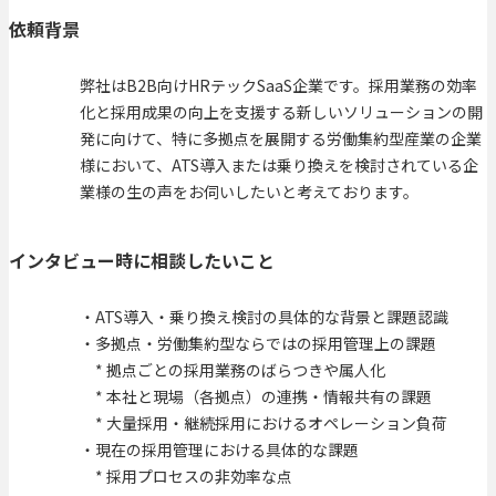
依頼背景
弊社はB2B向けHRテックSaaS企業です。採用業務の効率
化と採用成果の向上を支援する新しいソリューションの開
発に向けて、特に多拠点を展開する労働集約型産業の企業
様において、ATS導入または乗り換えを検討されている企
業様の生の声をお伺いしたいと考えております。
インタビュー時に相談したいこと
・ATS導入・乗り換え検討の具体的な背景と課題認識
・多拠点・労働集約型ならではの採用管理上の課題
* 拠点ごとの採用業務のばらつきや属人化
* 本社と現場（各拠点）の連携・情報共有の課題
* 大量採用・継続採用におけるオペレーション負荷
・現在の採用管理における具体的な課題
* 採用プロセスの非効率な点