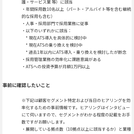
護・サービス業 等）に該当
・年間採用数10名以上（パート・アルバイト等を含む継続
的な採用も含む）
・人事・採用部門で採用業務に従事
・以下のいずれかに該当：
* 現在ATS導入を具体的に検討中
* 現在ATSの乗り換えを検討中
* 過去1年以内にATS導入・乗り換えを検討したが断念
・採用管理業務の効率化に課題意識がある
・ATSへの投資予算が月額1万円以上
事前に確認したいこと
※下記は顧客セグメント特定および当日のヒアリングを効
率化するための事前情報です。ヒアリングはインタビュー
にて伺いますので、セグメントがわかる程度の記載をお手
数ですがお願いします。
・展開している拠点数（10拠点以上に該当するか）と業種