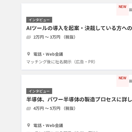
NEW
募
インタビュー
AIツールの導入を起案・決裁している方へ
2万円 〜 3万円 （税抜）
1時間
5人
電話・Web会議
マッチング後に社名開示（広告・PR）
NEW
募
インタビュー
半導体、パワー半導体の製造プロセスに詳
4万円 〜 5万円 （税抜）
1時間
3人
電話・Web会議