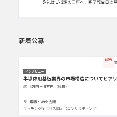
謝礼はご指定の口座へ、完了報告日の
新着公募
NEW
募
インタビュー
半導体用基板業界の市場構造についてヒア
4万円 〜 5万円 （税抜）
1時間
3人
電話・Web会議
マッチング後に社名開示（コンサルティング）