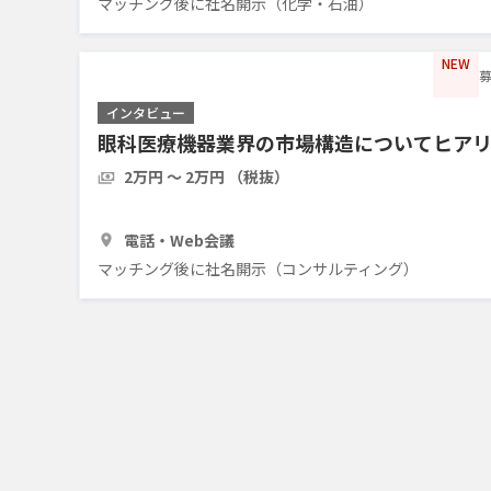
マッチング後に社名開示（化学・石油）
NEW
募
インタビュー
眼科医療機器業界の市場構造についてヒア
2万円 〜 2万円 （税抜）
30分
2人
電話・Web会議
マッチング後に社名開示（コンサルティング）