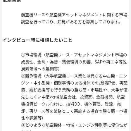
航空機リースや航空機アセットマネジメントに関する市場
調査を行っており、知見がある方を募集しております。
インタビュー時に相談したいこと
①市場環境（航空機リース・アセットマネジメント市場の
成長性、金利・為替・残価環境の影響、SAFや再エネ等脱
炭素領域への展開等）
②競争環境（大手航空機リース業とは異なる中古機・エン
ジン・中小型機・個別事情のある機体での技術評価、再配
置、売却支援等を行う業務の勝ち筋・市場性や、大手が優
先しにくい中堅/地域航空会社、投資家、金融機関、航空
機投資ビークル向けに、技術DD、機体管理、登録、売
却、再リース等を業務として実施する場合の勝ち筋・市場
性や課題等）
③どのような航空機体・地域・エンジン種別等に優位性が